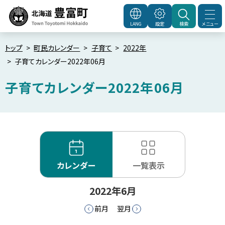
本
文
メニュー
LANG
設定
検索
北海道豊富町
Town
へ
Toyotomi Hokkaido
メ
トップ
町民カレンダー
子育て
2022年
子育てカレンダー2022年06月
ニ
ュ
子育てカレンダー2022年06月
ー
へ
カレンダー
一覧表示
2022年6月
前月
翌月