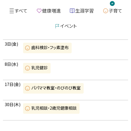
すべて
健康増進
生涯学習
子育て
イベント
カ
曜
3
日
(金
)
歯科検診・フッ素塗布
レ
子
ン
育
て
曜
8
日
(水
)
ダ
乳児健診
子
ー
育
て
曜
17
日
(金
)
パパママ教室・のびのび教室
子
育
て
曜
30
日
(木
)
乳児相談・2歳児健康相談
子
育
て