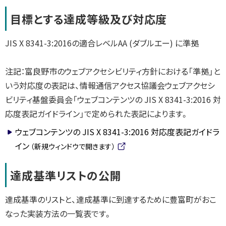
目標とする達成等級及び対応度
JIS X 8341-3:2016の適合レベルAA (ダブルエー) に準拠
注記：富良野市のウェブアクセシビリティ方針における「準拠」と
いう対応度の表記は、情報通信アクセス協議会ウェブアクセシ
ビリティ基盤委員会「ウェブコンテンツの JIS X 8341-3:2016 対
応度表記ガイドライン」で定められた表記によります。
ウェブコンテンツの JIS X 8341-3:2016 対応度表記ガイドラ
イン
（新規ウィンドウで開きます）
(
外
達成基準リストの公開
部
サ
イ
達成基準のリストと、達成基準に到達するために豊富町がおこ
ト)
なった実装方法の一覧表です。