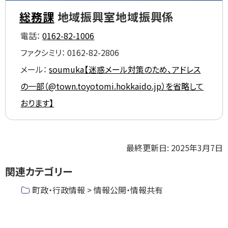
プ
に
総務課
地域振興室地域振興係
戻
電話：
0162-82-1006
る
ファクシミリ：
0162-82-2806
メール：
soumuka【迷惑メール対策のため、アドレス
の一部（@town.toyotomi.hokkaido.jp）を省略して
おります】
ト
最終更新日:
2025年3月7日
ッ
関連カテゴリー
プ
に
町政・行政情報 > 情報公開・情報共有
戻
る
ト