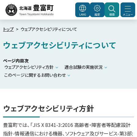
本
文
メニュー
LANG
設定
検索
北海道豊富町
Town
へ
Toyotomi Hokkaido
メ
トップ
ウェブアクセシビリティについて
ニ
ウェブアクセシビリティについて
ュ
ー
ページ内目次
へ
ウェブアクセシビリティ方針
適合試験の実施状況
このページに関するお問い合わせ
ウェブアクセシビリティ方針
豊富町では、「JIS X 8341-3:2016 高齢者・障害者等配慮設計
指針-情報通信における機器、ソフトウェア及びサービス-第3部: