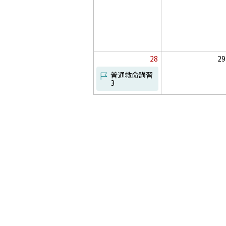
ン
ン
ト
ト
は
は
あ
あ
り
り
ま
ま
せ
せ
日
ん
28
ん
29
イ
普通救命講習
ベ
3
イ
ン
ベ
ト
ン
は
ト
あ
り
ま
せ
ん