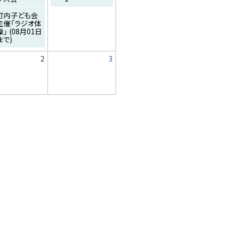
イ
ベ
町内子ども会
ン
主催「ラジオ体
ト
操」
(08月01日
まで)
日
日
2
3
次
の
月
を
参
照
し
て
下
さ
い
。