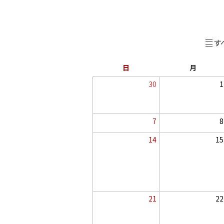
ト
ッ
プ
す
へ
戻
カ
曜
曜
日
月
る
レ
日
30
1
前
イ
ン
の
ベ
月
ン
ダ
を
ト
日
7
8
参
は
ー
照
イ
イ
あ
日
し
14
15
ベ
ベ
り
て
ン
ン
イ
イ
ま
下
ト
ト
ベ
ベ
せ
さ
は
は
ン
ン
ん
い
あ
あ
ト
ト
。
り
り
は
は
ま
ま
あ
あ
せ
せ
日
21
22
り
り
ん
ん
ま
ま
イ
イ
せ
せ
ベ
ベ
ん
ん