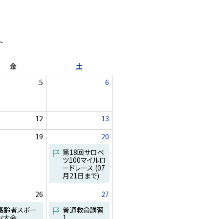
ト
曜
曜
金
土
日
日
5
6
イ
ベ
ン
ト
日
日
12
13
は
イ
あ
日
日
19
20
ベ
り
ン
ま
第18回サロベ
ト
せ
ツ100マイルロ
は
イ
ん
ードレース
(07
あ
ベ
月21日まで)
り
ン
ま
ト
せ
日
日
26
27
ん
高齢者スポー
普通救命講習
ツ大会
1