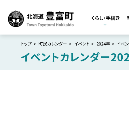
本
本
文
文
くらし・手続き
へ
へ
メ
戻
北海道豊富町
Town Toyotomi
ニ
る
Hokkaido
ュ
メ
トップ
町民カレンダー
イベント
2024年
イベン
ー
ニ
イベントカレンダー202
へ
ュ
ー
へ
戻
る
ペ
ー
ジ
の