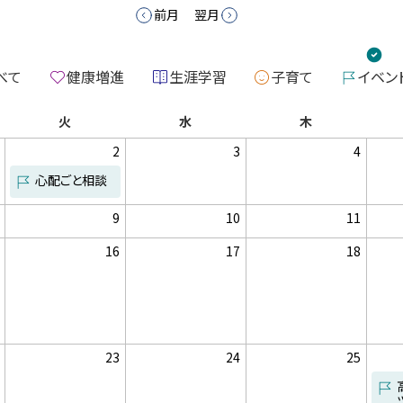
前月
翌月
べて
健康増進
生涯学習
子育て
イベン
曜
曜
曜
火
水
木
日
日
日
日
2
3
4
イ
イ
イ
心配ごと相談
ベ
ベ
ベ
イ
ン
ン
ン
ベ
ト
ト
ト
日
日
日
日
9
10
11
ン
は
は
は
イ
イ
イ
イ
ト
あ
あ
あ
日
日
日
日
16
17
18
ベ
ベ
ベ
ベ
り
り
り
ン
ン
ン
ン
イ
イ
イ
イ
ま
ま
ま
ト
ト
ト
ト
ベ
ベ
ベ
ベ
せ
せ
せ
は
は
は
は
ン
ン
ン
ン
ん
ん
ん
あ
あ
あ
あ
ト
ト
ト
ト
り
り
り
り
は
は
は
は
ま
ま
ま
ま
あ
あ
あ
あ
せ
せ
せ
せ
日
日
日
日
23
24
25
り
り
り
り
ん
ん
ん
ん
ま
ま
ま
ま
イ
イ
イ
せ
せ
せ
せ
ベ
ベ
ベ
ん
ん
ん
ん