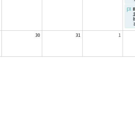
イ
ン
ン
ン
ベ
ト
ト
ト
ン
は
は
は
ト
イ
あ
あ
あ
ベ
り
り
り
ン
ま
ま
ま
ト
せ
せ
せ
日
日
日
日
ん
30
ん
31
ん
1
次
次
イ
イ
の
の
ベ
ベ
月
月
ン
ン
を
を
ト
ト
参
参
は
は
照
照
あ
あ
し
し
り
り
て
て
ま
ま
下
下
せ
せ
さ
さ
ん
ん
い
い
。
。