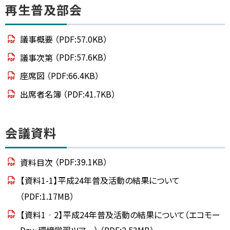
再生普及部会
議事概要
（PDF:57.0KB）
議事次第
（PDF:57.6KB）
座席図
（PDF:66.4KB）
出席者名簿
（PDF:41.7KB）
ト
会議資料
ッ
プ
資料目次
（PDF:39.1KB）
に
【資料1-1】平成24年普及活動の結果について
戻
（PDF:1.17MB）
る
【資料1‐2】平成24年普及活動の結果について（エコモー
Day・環境学習ツアー）
（PDF:2.53MB）