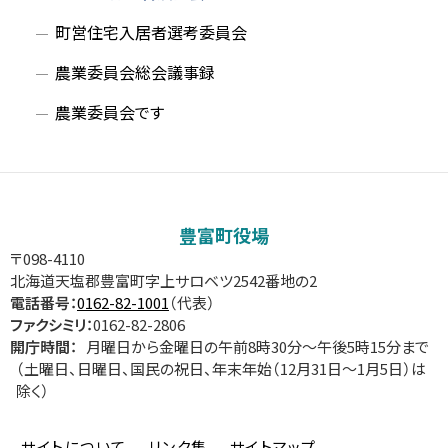
町営住宅入居者選考委員会
農業委員会総会議事録
農業委員会です
サ
イ
豊富町役場
ド
〒098-4110
北海道天塩郡豊富町字上サロベツ2542番地の2
・
電話番号：
0162-82-1001
（代表）
ファクシミリ：
0162-82-2806
メ
開庁時間：
月曜日から金曜日の午前8時30分～午後5時15分まで
（土曜日、日曜日、国民の祝日、年末年始（12月31日～1月5日）は
ニ
除く）
ュ
サイトについて
リンク集
サイトマップ