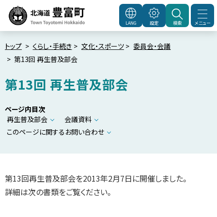
本
文
メニュー
LANG
設定
検索
北海道豊富町
Town
へ
Toyotomi Hokkaido
メ
トップ
くらし・手続き
文化・スポーツ
委員会・会議
第13回 再生普及部会
ニ
ュ
第13回 再生普及部会
ー
へ
ページ内目次
再生普及部会
会議資料
このページに関するお問い合わせ
第13回再生普及部会を2013年2月7日に開催しました。
詳細は次の書類をご覧ください。