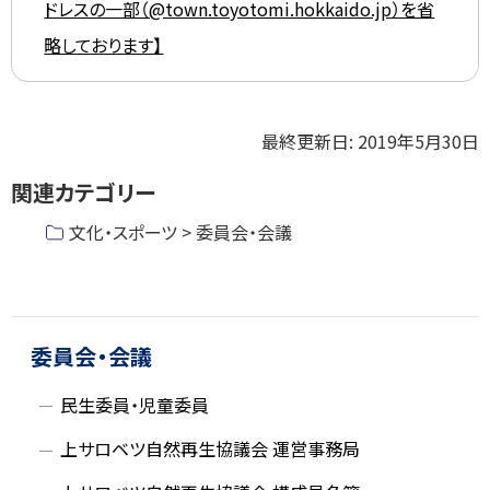
ドレスの一部（@town.toyotomi.hokkaido.jp）を省
略しております】
ト
最終更新日:
2019年5月30日
ッ
関連カテゴリー
プ
に
文化・スポーツ > 委員会・会議
戻
る
ト
ッ
プ
委員会・会議
に
民生委員・児童委員
戻
る
上サロベツ自然再生協議会 運営事務局