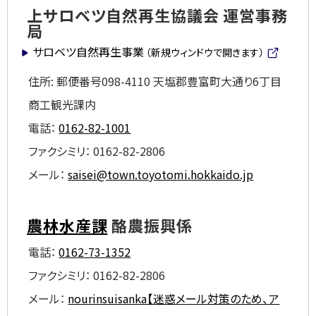
プ
上サロベツ自然再生協議会 運営事務
に
局
戻
サロベツ自然再生事業
（新規ウィンドウで開きます）
る
(
外
住所:
郵便番号098-4110 天塩郡豊富町大通り6丁目
部
商工観光課内
サ
イ
電話：
0162-82-1001
ト)
ファクシミリ：
0162-82-2806
メール：
saisei@town.toyotomi.hokkaido.jp
農林水産課
酪農振興係
電話：
0162-73-1352
ファクシミリ：
0162-82-2806
メール：
nourinsuisanka【迷惑メール対策のため、ア