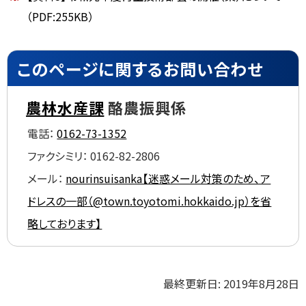
（PDF:255KB）
ト
このページに関するお問い合わせ
ッ
プ
農林水産課
酪農振興係
に
電話：
0162-73-1352
戻
る
ファクシミリ：
0162-82-2806
メール：
nourinsuisanka【迷惑メール対策のため、ア
ドレスの一部（@town.toyotomi.hokkaido.jp）を省
略しております】
ト
最終更新日:
2019年8月28日
ッ