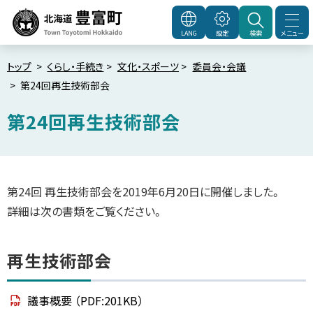
本
文
メニュー
LANG
設定
検索
北海道豊富町
Town
へ
Toyotomi Hokkaido
メ
トップ
くらし・手続き
文化・スポーツ
委員会・会議
第24回再生技術部会
ニ
ュ
第24回再生技術部会
ー
へ
ペ
ー
ジ
内
第24回 再生技術部会を2019年6月20日に開催しました。
目
次
詳細は次の書類をご覧ください。
再
生
技
術
再生技術部会
部
会
議事概要
（PDF:201KB）
会