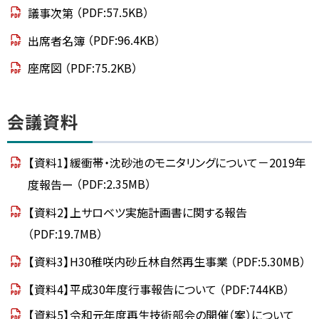
議
議事次第
（PDF:57.5KB）
資
料
出席者名簿
（PDF:96.4KB）
こ
座席図
（PDF:75.2KB）
の
ペ
ー
ジ
ト
に
会議資料
関
ッ
す
る
プ
お
【資料1】緩衝帯・沈砂池のモニタリングについて－2019年
問
に
い
度報告ー
（PDF:2.35MB）
戻
合
わ
【資料2】上サロベツ実施計画書に関する報告
る
せ
（PDF:19.7MB）
【資料3】H30稚咲内砂丘林自然再生事業
（PDF:5.30MB）
【資料4】平成30年度行事報告について
（PDF:744KB）
【資料5】令和元年度再生技術部会の開催（案）について