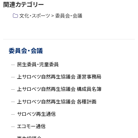
関連カテゴリー
プ
に
文化・スポーツ > 委員会・会議
戻
る
ト
ッ
プ
委員会・会議
に
民生委員・児童委員
戻
る
上サロベツ自然再生協議会 運営事務局
上サロベツ自然再生協議会 構成員名簿
上サロベツ自然再生協議会 各種計画
サロベツ再生通信
エコモー通信