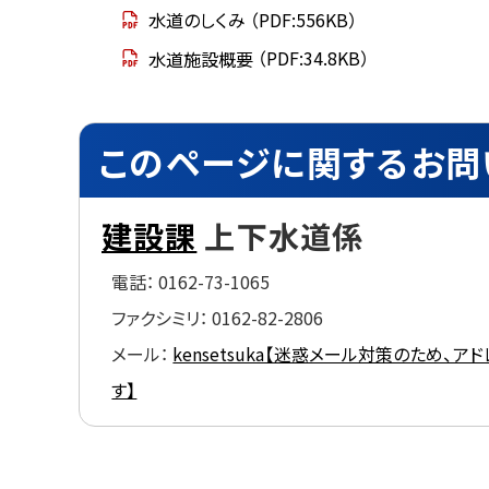
ト
水道のしくみ
（PDF:556KB）
書
類
ッ
水道施設概要
（PDF:34.8KB）
プ
こ
へ
の
ト
ペ
戻
このページに関するお問
ー
ッ
る
ジ
プ
に
関
に
建設課
上下水道係
す
戻
る
お
る
電話：
0162-73-1065
問
ファクシミリ：
0162-82-2806
い
合
メール：
kensetsuka【迷惑メール対策のため、アドレス
わ
せ
す】
ト