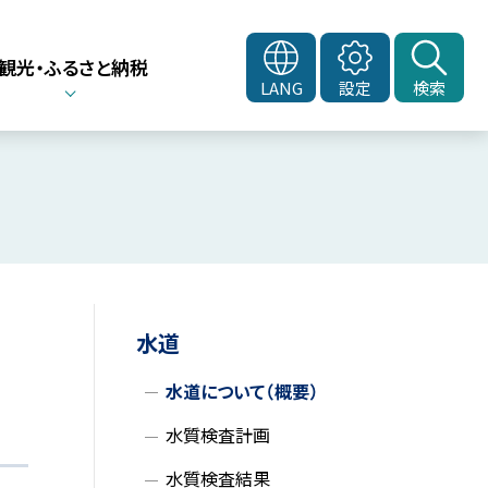
観光・ふるさと納税
LANG
設定
検索
サ
水道
イ
水道について（概要）
ド
水質検査計画
・
水質検査結果