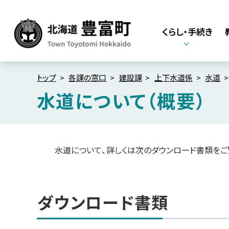
本
本
文
文
くらし・手続き
へ
へ
メ
戻
北海道豊富町
Town Toyotomi
ニ
る
Hokkaido
ュ
メ
トップ
各課の窓口
建設課
上下水道係
水道
ー
ニ
水道について（概要）
へ
ュ
ペ
ー
ー
へ
ジ
内
戻
水道について、詳しくは次のダウンロード書類をご
目
る
次
ペ
ダ
ウ
ー
ダウンロード書類
ン
ジ
ロ
ー
の
ド