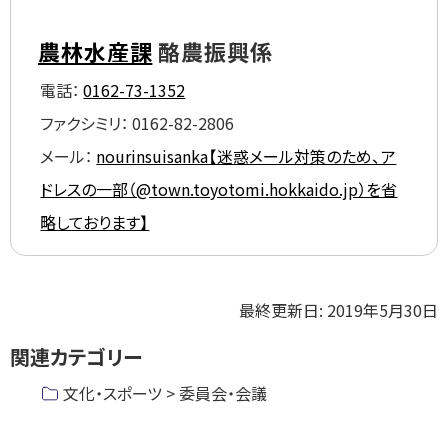
農林水産課
酪農振興係
電話：
0162-73-1352
ファクシミリ：
0162-82-2806
メール：
nourinsuisanka【迷惑メール対策のため、ア
ドレスの一部（@town.toyotomi.hokkaido.jp）を省
略しております】
ト
最終更新日:
2019年5月30日
ッ
関連カテゴリー
プ
に
文化・スポーツ > 委員会・会議
戻
る
ト