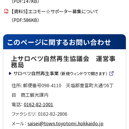
（PDF:147KB）
【資料5】エコモー☆サポーター募集について
（PDF:586KB）
ト
このページに関するお問い合わせ
ッ
プ
上サロベツ自然再生協議会 運営事
に
務局
戻
サロベツ自然再生事業
（新規ウィンドウで開きます）
る
(
外
住所:
郵便番号098-4110 天塩郡豊富町大通り6丁
部
目 商工観光課内
サ
イ
電話：
0162-82-1001
ト)
ファクシミリ：
0162-82-2806
メール：
saisei@town.toyotomi.hokkaido.jp