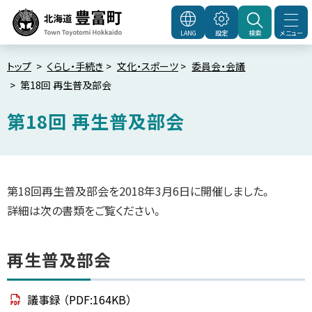
本
文
メニュー
LANG
設定
検索
北海道豊富町
Town
へ
Toyotomi Hokkaido
メ
トップ
くらし・手続き
文化・スポーツ
委員会・会議
第18回 再生普及部会
ニ
ュ
第18回 再生普及部会
ー
へ
ペ
ー
ジ
内
第18回再生普及部会を2018年3月6日に開催しました。
目
次
詳細は次の書類をご覧ください。
再
生
普
及
再生普及部会
部
会
議事録
（PDF:164KB）
会