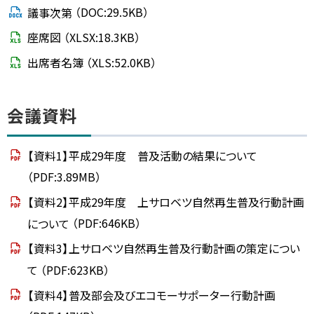
議
議事次第
（DOC:29.5KB）
資
料
座席図
（XLSX:18.3KB）
こ
出席者名簿
（XLS:52.0KB）
の
ペ
ー
ジ
ト
会議資料
に
関
ッ
す
プ
る
【資料1】平成29年度 普及活動の結果について
お
に
問
（PDF:3.89MB）
い
戻
合
【資料2】平成29年度 上サロベツ自然再生普及行動計画
わ
る
せ
について
（PDF:646KB）
【資料3】上サロベツ自然再生普及行動計画の策定につい
て
（PDF:623KB）
【資料4】普及部会及びエコモーサポーター行動計画