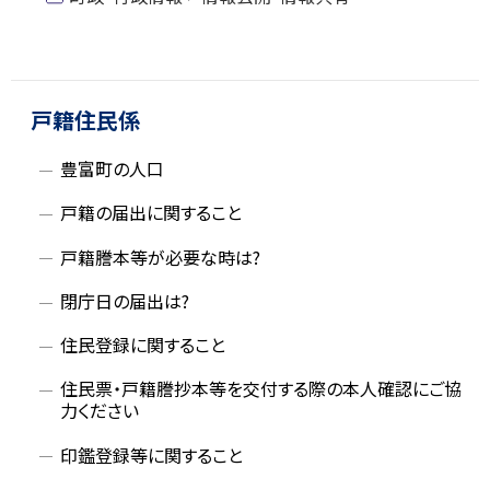
戻
る
ト
ッ
サ
プ
戸籍住民係
イ
に
豊富町の人口
戻
ド
る
戸籍の届出に関すること
・
戸籍謄本等が必要な時は?
メ
閉庁日の届出は?
ニ
住民登録に関すること
ュ
住民票・戸籍謄抄本等を交付する際の本人確認にご協
力ください
ー
印鑑登録等に関すること