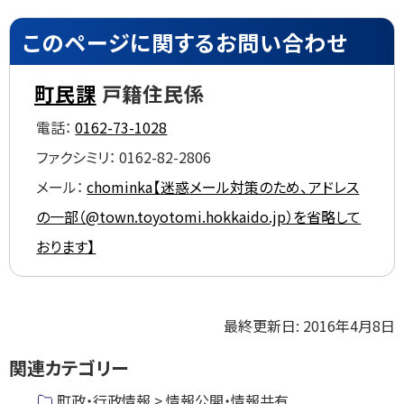
ト
このページに関するお問い合わせ
ッ
プ
町民課
戸籍住民係
に
電話：
0162-73-1028
戻
る
ファクシミリ：
0162-82-2806
メール：
chominka【迷惑メール対策のため、アドレス
の一部（@town.toyotomi.hokkaido.jp）を省略して
おります】
ト
最終更新日:
2016年4月8日
ッ
関連カテゴリー
プ
に
町政・行政情報 > 情報公開・情報共有