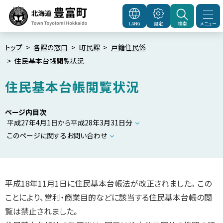
本
文
メニュー
LANG
設定
検索
北海道豊富町
Town
へ
Toyotomi Hokkaido
メ
トップ
各課の窓口
町民課
戸籍住民係
住民基本台帳閲覧状況
ニ
ュ
住民基本台帳閲覧状況
ー
へ
ページ内目次
平成27年4月1日から平成28年3月31日分
このページに関するお問い合わせ
平成18年11月1日に住民基本台帳法が改正されました。この
ことにより、営利・商業目的などに該当する住民基本台帳の閲
覧は禁止されました。