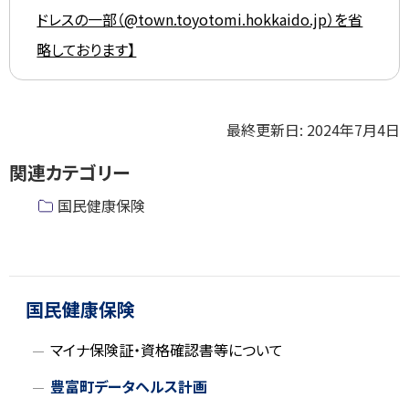
ドレスの一部（@town.toyotomi.hokkaido.jp）を省
略しております】
ト
最終更新日:
2024年7月4日
ッ
関連カテゴリー
プ
に
国民健康保険
戻
る
ト
ッ
プ
国民健康保険
に
マイナ保険証・資格確認書等について
戻
る
豊富町データヘルス計画