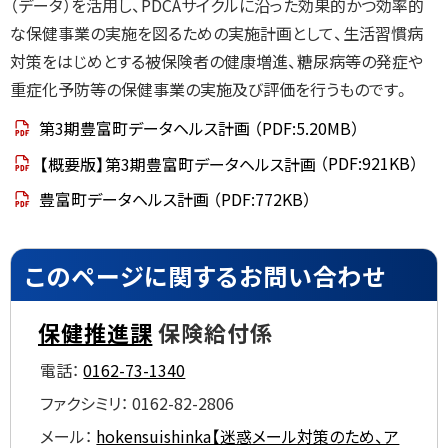
（データ）を活用し、PDCAサイクルに沿った効果的かつ効率的
計
画
な保健事業の実施を図るための実施計画として、生活習慣病
に
対策をはじめとする被保険者の健康増進、糖尿病等の発症や
つ
い
重症化予防等の保健事業の実施及び評価を行うものです。
て
第3期豊富町データヘルス計画
（PDF:5.20MB）
こ
の
【概要版】第3期豊富町データヘルス計画
（PDF:921KB）
ペ
ー
豊富町データヘルス計画
（PDF:772KB）
ジ
に
関
す
ト
る
このページに関するお問い合わせ
お
ッ
問
い
プ
合
保健推進課
保険給付係
わ
に
せ
電話：
0162-73-1340
戻
る
ファクシミリ：
0162-82-2806
メール：
hokensuishinka【迷惑メール対策のため、ア