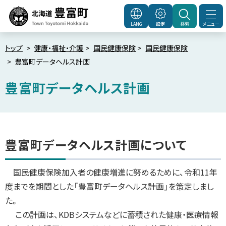
本
文
メニュー
LANG
設定
検索
北海道豊富町
Town
へ
Toyotomi Hokkaido
メ
トップ
健康・福祉・介護
国民健康保険
国民健康保険
豊富町データヘルス計画
ニ
ュ
豊富町データヘルス計画
ー
へ
ペ
ー
ジ
内
目
豊富町データヘルス計画について
次
豊
富
国民健康保険加入者の健康増進に努めるために、令和11年
町
デ
度までを期間とした「豊富町データヘルス計画」を策定しまし
ー
た。
タ
ヘ
この計画は、KDBシステムなどに蓄積された健康・医療情報
ル
ス