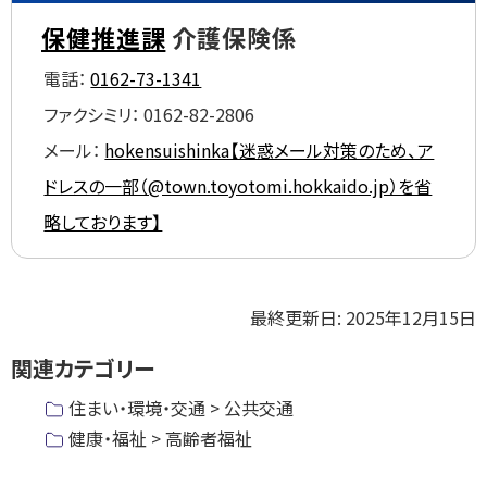
わ
プ
せ
保健推進課
介護保険係
に
電話：
0162-73-1341
戻
る
ファクシミリ：
0162-82-2806
メール：
hokensuishinka【迷惑メール対策のため、ア
ドレスの一部（@town.toyotomi.hokkaido.jp）を省
略しております】
ト
最終更新日:
2025年12月15日
ッ
関連カテゴリー
プ
に
住まい・環境・交通 > 公共交通
戻
健康・福祉 > 高齢者福祉
る