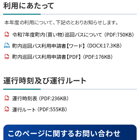
利用にあたって
運
行
本年度の利用について、下記のとおりお知らせします。
時
刻
及
令和7年度町内（買い物）巡回バスについて
（PDF:750KB）
び
運
町内巡回バス利用申請書【ワード】
（DOCX:17.3KB）
行
ル
町内巡回バス利用申請書【PDF】
（PDF:176KB）
ー
ト
ト
こ
運行時刻及び運行ルート
の
ッ
ペ
ー
プ
ジ
運行時刻表
（PDF:236KB）
に
に
関
運行ルート
（PDF:555KB）
戻
す
る
る
お
問
ト
このページに関するお問い合わせ
い
合
ッ