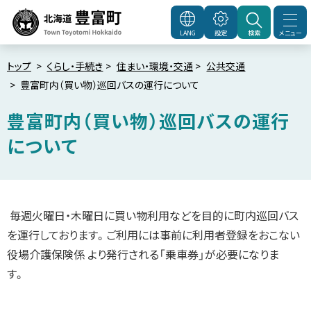
本
文
メニュー
LANG
設定
検索
北海道豊富町
Town
へ
Toyotomi Hokkaido
メ
トップ
くらし・手続き
住まい・環境・交通
公共交通
豊富町内（買い物）巡回バスの運行について
ニ
ュ
豊富町内（買い物）巡回バスの運行
ー
について
へ
ペ
ー
ジ
内
毎週火曜日・木曜日に買い物利用などを目的に町内巡回バス
目
次
を運行しております。ご利用には事前に利用者登録をおこない
利
役場介護保険係 より発行される「乗車券」が必要になりま
用
に
す。
あ
た
っ
て