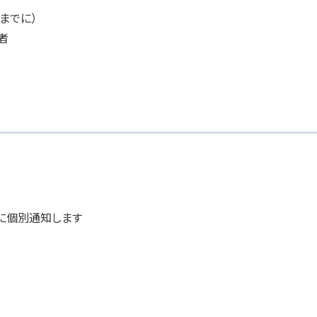
までに）
者
別通知します