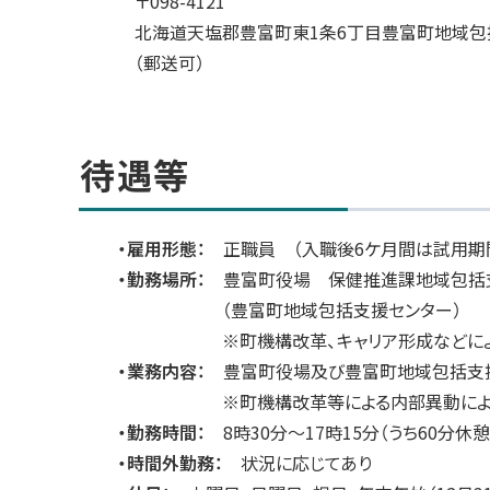
〒098-4121
北海道天塩郡豊富町東1条6丁目豊富町地域包
（郵送可）
待遇等
・雇用形態：
正職員 （入職後6ケ月間は試用期
・勤務場所：
豊富町役場 保健推進課地域包括
（豊富町地域包括支援センター）
※町機構改革、キャリア形成などによる
・業務内容：
豊富町役場及び豊富町地域包括支
※町機構改革等による内部異動により勤
・勤務時間：
8時30分～17時15分（うち60分休
・時間外勤務：
状況に応じてあり