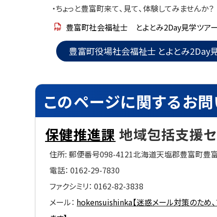
・ちょっと豊富町来て、見て、体験してみませんか？
豊富町社会福祉士 とよとみ2Day見学ツア
豊富町役場社会福祉士 とよとみ2Day
ト
ッ
このページに関するお問
プ
に
戻
保健推進課
地域包括支援セ
る
住所:
郵便番号098-4121北海道天塩郡豊富町豊
電話：
0162-29-7830
ファクシミリ：
0162-82-3838
メール：
hokensuishinka【迷惑メール対策のため、