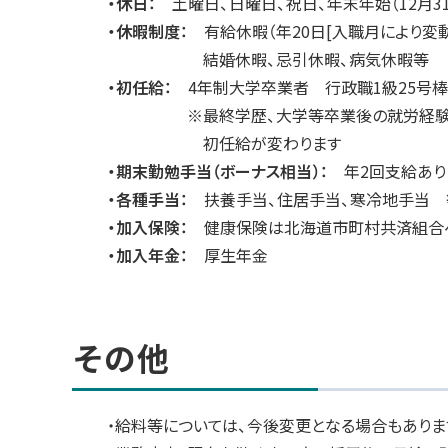
・休日：
土曜日、日曜日、祝日、年末年始（12月3
・休暇制度：
有給休暇（年20日[入職月により変動
結婚休暇、忌引休暇、病気休暇等
・初任給：
4年制大学卒業者 行政職1級25号棒 
※最終学歴、大学等卒業後の就労経験があ
初任給が変わります
・期末勤勉手当（ボーナス相当）：
年2回支給あり（
・各種手当：
扶養手当、住居手当、寒冷地手当 
・加入保険：
健康保険は北海道市町村共済組合
・加入年金：
厚生年金
その他
・給料等については、今後変更となる場合もありま