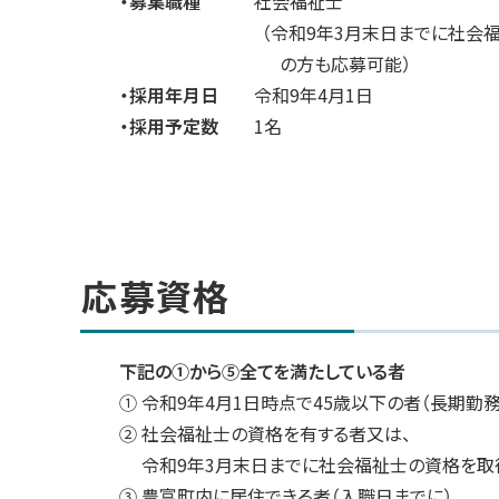
・募集職種
社会福祉士
ト
（令和9年3月末日までに社会福祉
ッ
の方も応募可能）
プ
・採用年月日
令和9年4月1日
へ
・採用予定数
1名
戻
る
応募資格
下記の①から⑤全てを満たしている者
① 令和9年4月1日時点で45歳以下の者（長期勤
② 社会福祉士の資格を有する者又は、
令和9年3月末日までに社会福祉士の資格を取
③ 豊富町内に居住できる者（入職日までに）