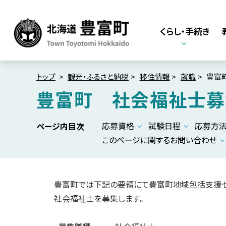
本
本
文
文
くらし・手続き
へ
へ
メ
戻
北海道豊富町
Town Toyotomi
ニ
る
Hokkaido
ュ
メ
トップ
観光・ふるさと納税
移住情報
就職
豊富
ー
ニ
豊富町 社会福祉士募
へ
ュ
ー
応募資格
試験日程
応募方
ページ内目次
へ
このページに関するお問い合わせ
戻
る
ペ
豊富町では下記の要領にて豊富町地域包括支援セ
ー
社会福祉士を募集します。
ジ
の