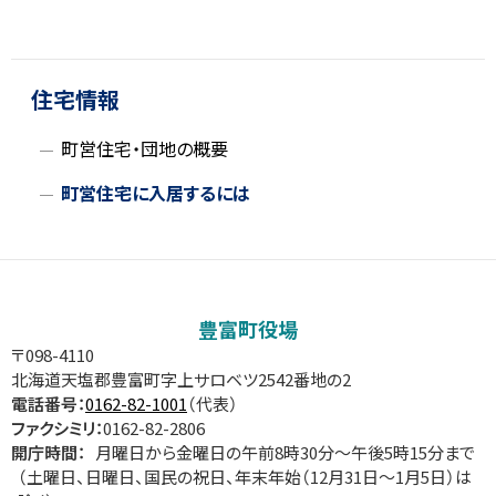
ト
ッ
プ
住宅情報
に
町営住宅・団地の概要
戻
る
町営住宅に入居するには
サ
イ
豊富町役場
ド
〒098-4110
北海道天塩郡豊富町字上サロベツ2542番地の2
・
電話番号：
0162-82-1001
（代表）
ファクシミリ：
0162-82-2806
メ
開庁時間：
月曜日から金曜日の午前8時30分～午後5時15分まで
（土曜日、日曜日、国民の祝日、年末年始（12月31日～1月5日）は
ニ