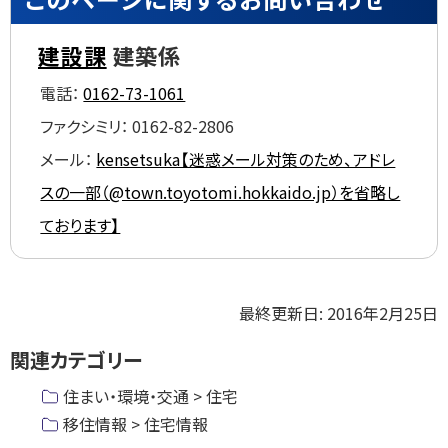
ッ
プ
建設課
建築係
に
電話：
0162-73-1061
戻
る
ファクシミリ：
0162-82-2806
メール：
kensetsuka【迷惑メール対策のため、アドレ
スの一部（@town.toyotomi.hokkaido.jp）を省略し
ております】
ト
最終更新日:
2016年2月25日
ッ
関連カテゴリー
プ
に
住まい・環境・交通 > 住宅
戻
移住情報 > 住宅情報
る