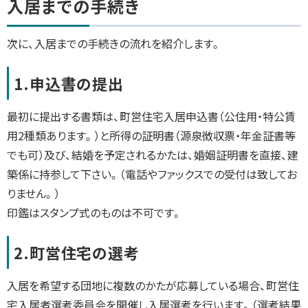
入居までの手続き
こ
の
ペ
次に、入居までの手続きの流れを紹介します。
ー
ジ
に
1.申込書の提出
関
す
る
お
最初に提出する書類は、町営住宅入居申込書（公住用・特公賃
問
用2種類あります。）と所得の証明書（源泉徴収票・年金証書等
い
合
でも可）及び、結婚を予定されるかたは、婚姻証明書を直接、建
わ
せ
築係に持参して下さい。（電話やファックスでの受付は致してお
りません。）
印鑑はスタンプ式のものは不可です。
2.町営住宅の選考
入居を希望する団地に複数のかたが応募している場合、町営住
宅入居者選考委員会を開催し入居選考を行います。（選考結果