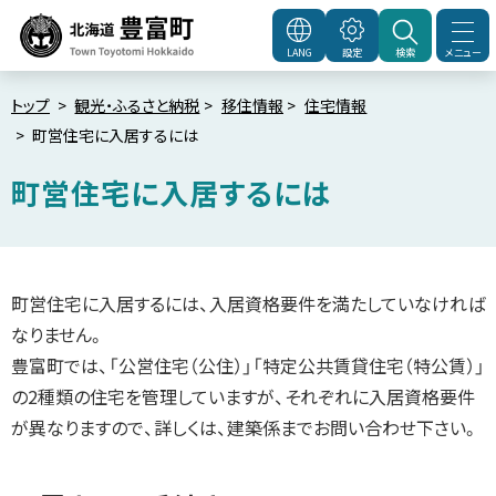
本
文
メニュー
LANG
設定
検索
北海道豊富町
Town
へ
Toyotomi Hokkaido
メ
トップ
観光・ふるさと納税
移住情報
住宅情報
町営住宅に入居するには
ニ
ュ
町営住宅に入居するには
ー
へ
ペ
ー
ジ
内
町営住宅に入居するには、入居資格要件を満たしていなければ
目
次
なりません。
入
豊富町では、「公営住宅（公住）」「特定公共賃貸住宅（特公賃）」
居
ま
の2種類の住宅を管理していますが、それぞれに入居資格要件
で
の
が異なりますので、詳しくは、建築係までお問い合わせ下さい。
手
続
き