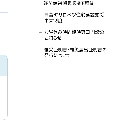
家や建築物を取壊す時は
豊富町サロベツ住宅建設支援
事業制度
お昼休み時間臨時窓口開設の
お知らせ
罹災証明書・罹災届出証明書の
発行について
サ
イ
ド
・
メ