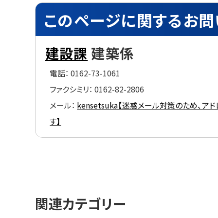
ト
このページに関するお問
ッ
プ
に
建設課
建築係
戻
る
電話：
0162-73-1061
ファクシミリ：
0162-82-2806
メール：
kensetsuka【迷惑メール対策のため、アドレス
す】
ト
ッ
プ
関連カテゴリー
に
戻