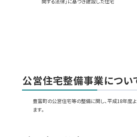
関する法律」に基づき建設した住宅
ト
ッ
プ
へ
戻
る
公営住宅整備事業につい
豊富町の公営住宅等の整備に関し、平成18年度よ
ます。
ト
ッ