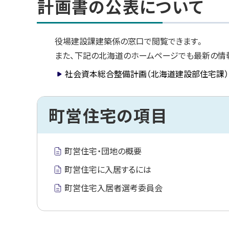
計画書の公表について
プ
に
戻
役場建設課建築係の窓口で閲覧できます。
る
また、下記の北海道のホームページでも最新の情
社会資本総合整備計画（北海道建設部住宅課）
ト
町営住宅の項目
ッ
プ
に
町営住宅・団地の概要
戻
町営住宅に入居するには
る
町営住宅入居者選考委員会