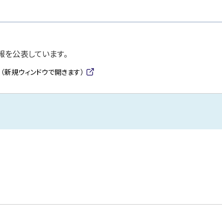
報を公表しています。
（新規ウィンドウで開きます）
(
外
部
サ
イ
ト)