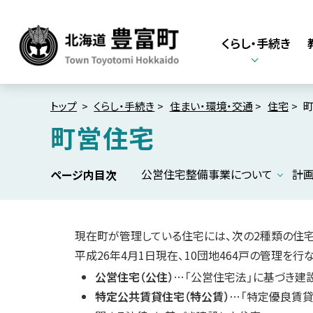
本
本
文
文
くらし・手続き
へ
へ
メ
戻
北海道豊富町
Town Toyotomi
ニ
る
Hokkaido
ュ
メ
トップ
くらし・手続き
住まい・環境・交通
住宅
ー
ニ
町営住宅
へ
ュ
ー
公営住宅整備事業について
計
ページ内目次
へ
戻
る
現在町が管理している住宅には、次の2種類の住
ペ
平成26年4月1日現在、10団地464戸の管理を行
ー
公営住宅（公住）
…「公営住宅法」に基づき建
ジ
特定公共賃貸住宅（特公賃）
…「特定優良賃
の