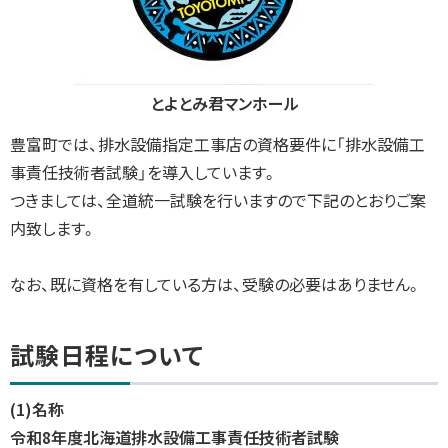
つ
い
て
こ
の
とよとみ君マンホール
ペ
ー
豊富町では、排水設備指定工事店の資格要件に「排水設備工
ジ
に
事責任技術者試験」を導入しています。
関
す
つきましては、全道統一試験を行いますので下記のとおりご案
る
内致します。
お
問
い
合
なお、既に資格を有している方は、受験の必要はありません。
わ
せ
試験日程について
(1)名称
令和8年度北海道排水設備工事責任技術者試験