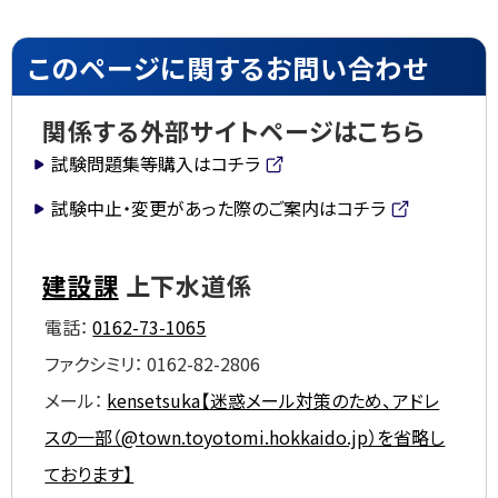
ト
このページに関するお問い合わせ
ッ
プ
関係する外部サイトページはこちら
に
試験問題集等購入はコチラ
戻
(
外
る
試験中止・変更があった際のご案内はコチラ
部
(
サ
外
イ
部
建設課
上下水道係
ト)
サ
イ
電話：
0162-73-1065
ト)
ファクシミリ：
0162-82-2806
メール：
kensetsuka【迷惑メール対策のため、アドレ
スの一部（@town.toyotomi.hokkaido.jp）を省略し
ております】