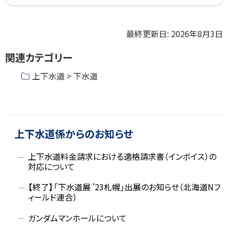
ト
最終更新日:
2026年8月3日
ッ
関連カテゴリー
プ
に
上下水道 > 下水道
戻
る
ト
ッ
サ
プ
上下水道係からのお知らせ
イ
に
上下水道料金請求における適格請求書（インボイス）の
戻
ド
対応について
る
【終了】「下水道展 '23札幌」出展のお知らせ（北海道Nフ
・
ィールド連合）
メ
ガンダムマンホールについて