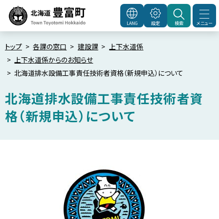
本
文
メニュー
LANG
設定
検索
北海道豊富町
Town
へ
Toyotomi Hokkaido
メ
トップ
各課の窓口
建設課
上下水道係
上下水道係からのお知らせ
ニ
北海道排水設備工事責任技術者資格（新規申込）について
ュ
ー
北海道排水設備工事責任技術者資
へ
格（新規申込）について
ペ
ー
ジ
内
目
次
試
験
日
程
に