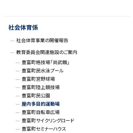
ト
ッ
サ
プ
社会体育係
イ
に
社会体育事業の開催報告
戻
ド
る
教育委員会関連施設のご案内
・
豊富町格技場「尚武館」
豊富町民水泳プール
メ
豊富町営野球場
ニ
豊富町陸上競技場
豊富町民公園
ュ
屋内多目的運動場
ー
豊富町自転車広場
豊富町サイクリングロード
豊富町セミナーハウス