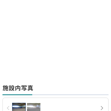
ト
施設内写真
ッ
プ
画
に
前へ
次へ
像