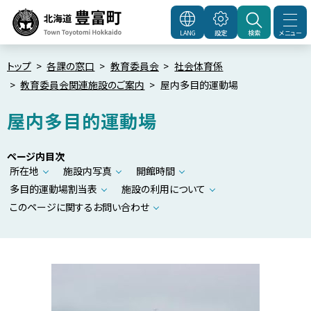
本
文
メニュー
LANG
設定
検索
北海道豊富町
Town
へ
Toyotomi Hokkaido
メ
トップ
各課の窓口
教育委員会
社会体育係
教育委員会関連施設のご案内
屋内多目的運動場
ニ
ュ
屋内多目的運動場
ー
へ
ページ内目次
所在地
施設内写真
開館時間
多目的運動場割当表
施設の利用について
このページに関するお問い合わせ