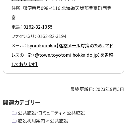
に
住所:
郵便番号098-4116 北海道天塩郡豊富町西豊
戻
る
富
電話：
0162-82-1355
ファクシミリ：
0162-82-3194
メール：
kyouikuiinkai【迷惑メール対策のため、アド
レスの一部（@town.toyotomi.hokkaido.jp）を省略
しております】
ト
最終更新日:
2023年9月5日
ッ
関連カテゴリー
プ
に
公共施設・コミュニティ > 公共施設
戻
施設利用案内 > 公共施設
る