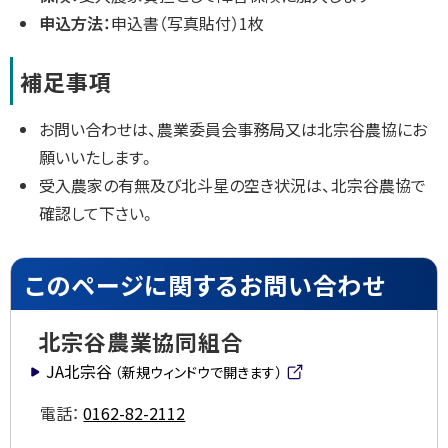
申込方法：
申込書（写真貼付）1枚
補足事項
お問い合わせは、農業委員会事務局又は北宗谷農協にお
願いいたします。
受入農家の有無及び北斗星の空き状況は、北宗谷農協で
確認して下さい。
ト
このページに関するお問い合わせ
ッ
プ
北宗谷農業協同組合
に
JA北宗谷
（新規ウィンドウで開きます）
戻
(
外
る
電話：
0162-82-2112
部