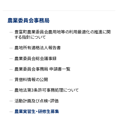
る
ト
ッ
サ
プ
農業委員会事務局
イ
に
豊富町農業委員会農用地等の利用最適化の推進に関
戻
ド
する指針について
る
農地所有適格法人報告書
・
農業委員会総会議事録
メ
農業委員会事務局 申請書一覧
ニ
賃借料情報の公開
ュ
農地法第3条許可事務処理について
ー
活動計画及び点検・評価
農業実習生・研修生募集