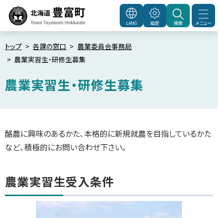
本
文
メニュー
LANG
設定
検索
北海道豊富町
Town
へ
Toyotomi Hokkaido
メ
トップ
各課の窓口
農業委員会事務局
農業実習生・研修生募集
ニ
ュ
農業実習生・研修生募集
ー
へ
ペ
ー
ジ
内
酪農に興味のあるかた、本格的に新規就農を目指しているかた
目
次
など、積極的にお問い合わせ下さい。
農
業
実
習
農業実習生受入条件
生
受
入
条
件