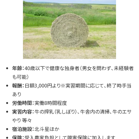
こ
の
ペ
ー
ジ
に
関
す
る
お
問
い
年齢：
40歳以下で健康な独身者（男女を問わず、未経験者
合
わ
も可能）
せ
報酬：
日額3,000円より※実習期間に応じて、終了時手当
あり
労働時間：
実働8時間程度
実習内容：
牛の搾乳（乳しぼり）、牛舎内の清掃、牛のエサ
やり 等々
宿泊施設：
北斗星ほか
保険：
受入農家負担として障害保険に加入します