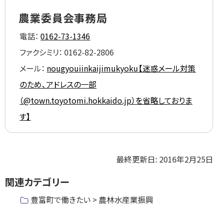
サ
イ
農業委員会事務局
ト)
電話：
0162-73-1346
ファクシミリ：
0162-82-2806
メール：
nougyouiinkaijimukyoku【迷惑メール対策
のため、アドレスの一部
（@town.toyotomi.hokkaido.jp）を省略しておりま
す】
ト
最終更新日:
2016年2月25日
ッ
関連カテゴリー
プ
に
豊富町で働きたい > 農林水産業振興
戻