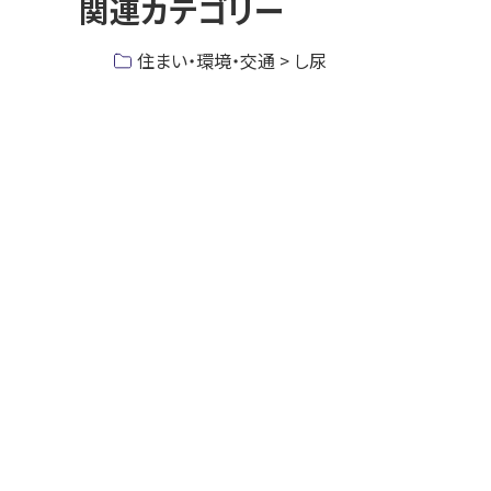
関連カテゴリー
プ
に
住まい・環境・交通 > し尿
戻
る
ト
ッ
プ
に
戻
る