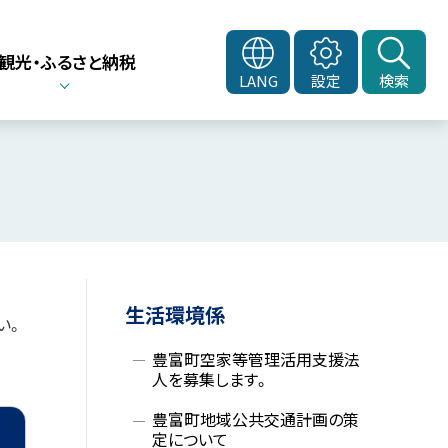
観光・ふるさと納税
LANG
設定
検索
サ
生活環境係
い。
イ
豊富町空家等管理活用支援法
ド
人を募集します。
豊富町地域公共交通計画の策
・
定について