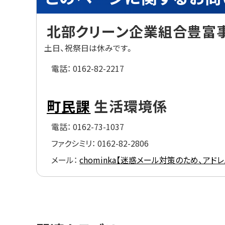
ト
関
す
ッ
北部クリーン企業組合豊富
る
プ
お
問
土日、祝祭日は休みです。
へ
い
戻
合
電話：
0162-82-2217
わ
る
せ
町民課
生活環境係
電話：
0162-73-1037
ファクシミリ：
0162-82-2806
メール：
chominka【迷惑メール対策のため、アドレスの
ト
ッ