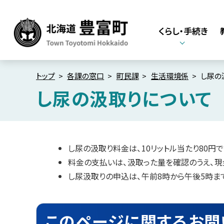
本
本
文
文
くらし・手続き
へ
へ
メ
戻
北海道豊富町
Town Toyotomi
ニ
る
Hokkaido
ュ
メ
トップ
各課の窓口
町民課
生活環境係
し尿の
ー
ニ
し尿の汲取りについて
へ
ュ
ペ
ー
ー
へ
ジ
内
戻
し尿の汲取り料金は、10リットル当たり80円で
目
る
料金の支払いは、汲取った量を確認のうえ、現
次
ペ
こ
し尿汲取りの申込は、午前8時から午後5時
の
ー
ペ
ジ
ー
ジ
このページに関するお問
の
に