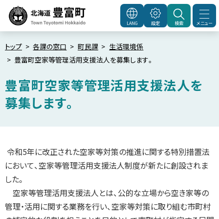
本
文
メニュー
LANG
設定
検索
北海道豊富町
Town
へ
Toyotomi Hokkaido
メ
トップ
各課の窓口
町民課
生活環境係
豊富町空家等管理活用支援法人を募集します。
ニ
ュ
豊富町空家等管理活用支援法人を
ー
募集します。
へ
ペ
ー
ジ
内
令和5年に改正された空家等対策の推進に関する特別措置法
目
次
において、空家等管理活用支援法人制度が新たに創設されま
こ
した。
の
ペ
空家等管理活用支援法人とは、公的な立場から空き家等の
ー
ジ
管理・活用に関する業務を行い、空家等対策に取り組む市町村
に
関