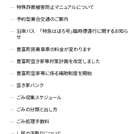
メ
特殊詐欺被害防止マニュアルについて
ニ
予約型乗合交通のご案内
ュ
沿岸バス 「特急はぼろ号」臨時便運行に関するお知ら
せ
ー
豊富町民乗車票の料金が変わります
豊富町空き家等対策計画を改定しました
豊富町空家等に係る補助制度を開始
空き家バンク
ごみ収集スケジュール
ごみの分類と出し方
ごみ処理手数料
し尿の汲取りについて