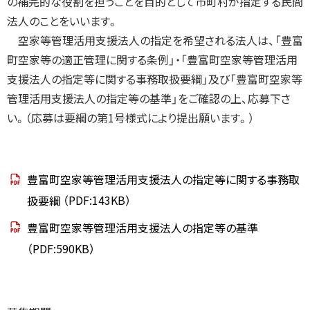
の補完的な役割を担うことを目的として市町村が指定する民間
す
法人のことをいいます。
る
お
空家等管理活用支援法人の指定を希望される法人は、「豊富
問
い
町空家等の適正管理に関する条例」・「豊富町空家等管理活用
合
わ
支援法人の指定等に関する事務取扱要綱」及び「豊富町空家等
せ
管理活用支援法人の指定等の基準」をご確認の上、応募下さ
い。（応募は要綱の第1号様式により提出願います。）
豊富町空家等管理活用支援法人の指定等に関する事務取
扱要綱
（PDF:143KB）
豊富町空家等管理活用支援法人の指定等の基準
（PDF:590KB）