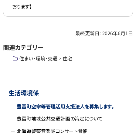
おります】
ト
最終更新日:
2026年6月1日
ッ
関連カテゴリー
プ
に
住まい・環境・交通 > 住宅
戻
る
ト
ッ
サ
プ
生活環境係
イ
に
豊富町空家等管理活用支援法人を募集します。
戻
ド
る
豊富町地域公共交通計画の策定について
・
北海道警察音楽隊コンサート開催