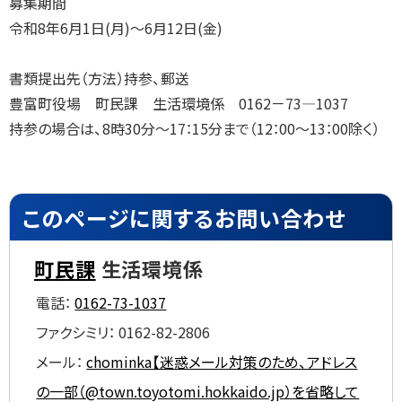
募集期間
令和8年6月1日(月)～6月12日(金)
書類提出先（方法）持参、郵送
豊富町役場 町民課 生活環境係 0162－73—1037
持参の場合は、8時30分～17：15分まで（12：00～13：00除く）
ト
ッ
このページに関するお問い合わせ
プ
に
町民課
生活環境係
戻
電話：
0162-73-1037
る
ファクシミリ：
0162-82-2806
メール：
chominka【迷惑メール対策のため、アドレス
の一部（@town.toyotomi.hokkaido.jp）を省略して