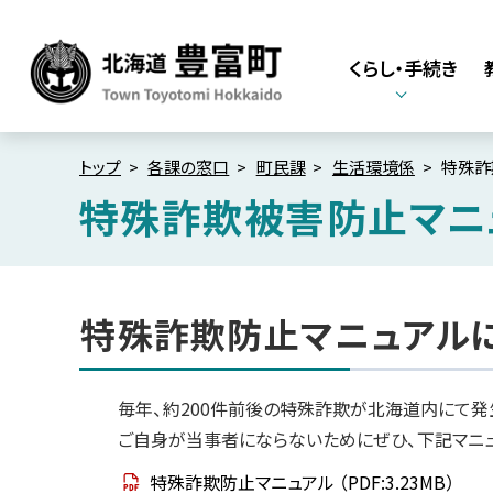
本
本
文
文
くらし・手続き
へ
へ
メ
戻
北海道豊富町
Town Toyotomi
ニ
る
Hokkaido
ュ
メ
トップ
各課の窓口
町民課
生活環境係
特殊詐
ー
ニ
特殊詐欺被害防止マニ
へ
ュ
ペ
ー
ー
へ
ジ
内
特殊詐欺防止マニュアル
戻
目
る
次
ペ
特
殊
毎年、約200件前後の特殊詐欺が北海道内にて発
ー
詐
ご自身が当事者にならないためにぜひ、下記マニ
ジ
欺
防
の
特殊詐欺防止マニュアル
（PDF:3.23MB）
止