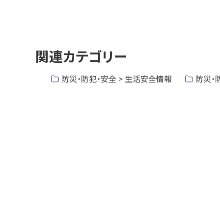
ト
マ
ニ
ッ
ト
ュ
プ
ア
ッ
ル
へ
関連カテゴリー
プ
に
戻
つ
に
い
る
防災・防犯・安全 > 生活安全情報
防災・
戻
て
る
ト
ッ
プ
に
戻
る