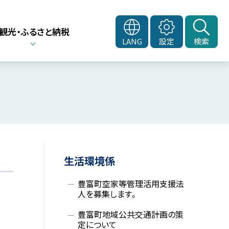
観光・ふるさと納税
LANG
設定
検索
サ
生活環境係
イ
豊富町空家等管理活用支援法
ド
人を募集します。
豊富町地域公共交通計画の策
・
定について