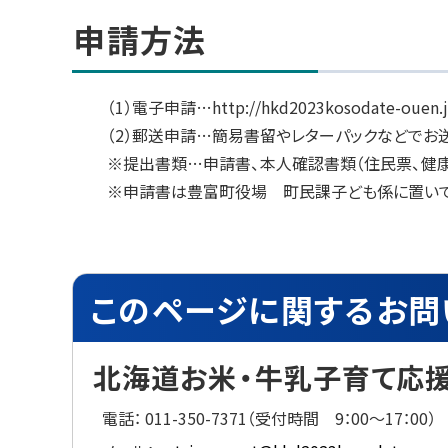
ッ
申請方法
プ
に
戻
（1）電子申請…http://hkd2023kosodate-
る
（2）郵送申請…簡易書留やレターパックなどでお
※提出書類…申請書、本人確認書類（住民票、健康
※申請書は豊富町役場 町民課子ども係に置いて
ト
このページに関するお問
ッ
プ
に
北海道お米・牛乳子育て応
戻
る
電話：
011-350-7371（受付時間 9：00～17：00）