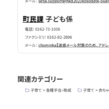
メール：
setai.support@hkd2023kosodate-ouen
町民課
子ども係
電話：
0162-73-1036
ファクシミリ：
0162-82-2806
メール：
chominka【迷惑メール対策のため、アドレスの
ト
ッ
関連カテゴリー
プ
に
子育て > 各種手当・助成
子育て > 赤ち
戻
る
ト