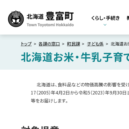
本
本
文
文
くらし・手続き
へ
へ
メ
戻
北海道豊富町
Town Toyotomi
ニ
る
Hokkaido
ュ
メ
トップ
各課の窓口
町民課
子ども係
北海道お
ー
ニ
北海道お米・牛乳子育
へ
ュ
ペ
ー
ー
へ
ジ
内
戻
北海道は、食料品などの物価高騰の影響を受け
目
る
17（2005）年4月2日から令和5（2023）年9
次
ペ
等をお届けします。
対
象
ー
児
ジ
童
の