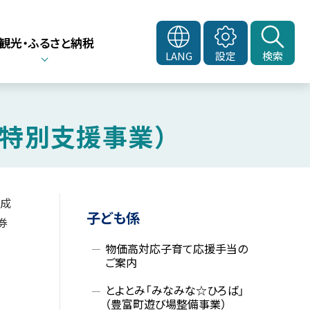
観光・ふるさと納税
LANG
設定
検索
特別支援事業）
平成
サ
子ども係
券
イ
物価高対応子育て応援手当の
ド
ご案内
とよとみ「みなみな☆ひろば」
・
（豊富町遊び場整備事業）