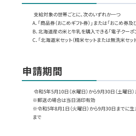
ー
に
ジ
戻
支給対象の世帯ごとに、次のいずれか一つ
に
関
る
A．「商品券（おこめギフト券）」または「おこめ券及
す
B．北海道産の米と牛乳を購入できる「電子クーポ
る
お
C．「北海道米セット（精米セットまたは無洗米セット
問
い
合
ト
わ
ッ
申請期間
せ
プ
に
戻
令和5年5月10日（水曜日）から9月30日（土曜日）
る
※郵送の場合は当日消印有効
※令和5年8月1日（火曜日）から9月30日までに
まで
ト