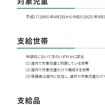
対象児童
支
ト
給
ッ
世
帯
プ
平成17（2005）年4月2日から令和5（2023）年
へ
支
戻
ト
給
品
る
ッ
支給世帯
プ
申
に
請
期
戻
申請日において次のいずれかに該当
間
る
（1）道内で対象児童と同居している世帯
（2）道内で対象児童だけで構成する世帯
申
請
（3）保護者は道内に在住し、道外で対象児童だけ
方
法
ト
こ
ッ
支給品
の
プ
ペ