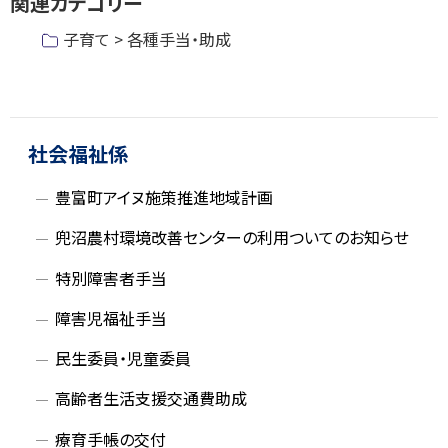
関連カテゴリー
プ
に
子育て > 各種手当・助成
戻
る
ト
ッ
サ
プ
社会福祉係
イ
に
豊富町アイヌ施策推進地域計画
戻
ド
る
兜沼農村環境改善センターの利用ついてのお知らせ
・
特別障害者手当
メ
障害児福祉手当
ニ
民生委員・児童委員
ュ
高齢者生活支援交通費助成
ー
療育手帳の交付