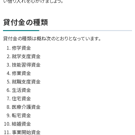
い借り入れを心がけましょう。
こ
の
ペ
貸付金の種類
ー
ジ
に
関
貸付金の種類は概ね次のとおりとなっています。
す
る
修学資金
お
就学支度資金
問
い
技能習得資金
合
わ
修業資金
せ
就職支度資金
生活資金
住宅資金
医療介護資金
転宅資金
結婚資金
事業開始資金