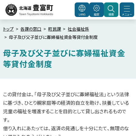
本
文
メニュー
LANG
設定
検索
北海道豊富町
Town
へ
Toyotomi Hokkaido
メ
トップ
各課の窓口
町民課
社会福祉係
母子及び父子並びに寡婦福祉資金等貸付金制度
ニ
ュ
母子及び父子並びに寡婦福祉資金
ー
等貸付金制度
へ
ペ
ー
ジ
内
この貸付金は、「母子及び父子並びに寡婦福祉法」という法律
目
次
に基づき、ひとり親家庭等の経済的自立を助け、扶養している
貸
児童の福祉を増進することを目的として貸し出されるもので
付
金
す。
の
種
借り入れにあたっては、返済の見通しを十分にたて、無理のな
類