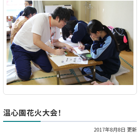
ラ
イ
ド
集
ト
温心園花火大会！
ッ
プ
2017年8月8日 更新
に