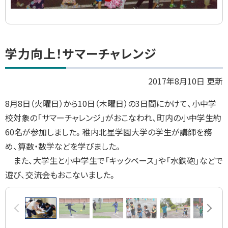
ト
学力向上！サマーチャレンジ
ッ
プ
2017年8月10日 更新
に
8
月
8
日（火曜日）から
10
日（木曜日）の
3
日間にかけて、小中学
戻
校対象の「サマーチャレンジ」がおこなわれ、町内の小中学生約
る
60
名が参加しました。稚内北星学園大学の学生が講師を務
め、算数・数学などを学びました。
また、大学生と小中学生で「キックベース」や「水鉄砲」などで
遊び、交流会もおこないました。
画
前へ
次へ
像
ス