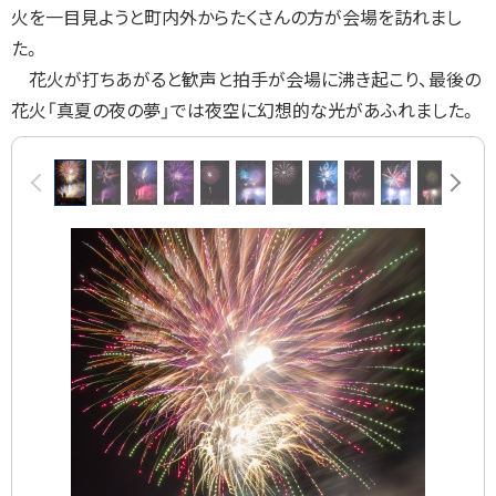
火を一目見ようと町内外からたくさんの方が会場を訪れまし
る
た。
花火が打ちあがると歓声と拍手が会場に沸き起こり、最後の
花火「真夏の夜の夢」では夜空に幻想的な光があふれました。
画
前へ
次へ
像
ス
ラ
イ
ド
集