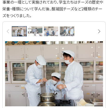
事業の一環として実施されており、学生たちはチーズの歴史や
栄養・種類について学んだ後、酸凝固チーズなど
2
種類のチー
ズをつくりました。
画
前へ
次へ
像
ス
ラ
イ
ド
集