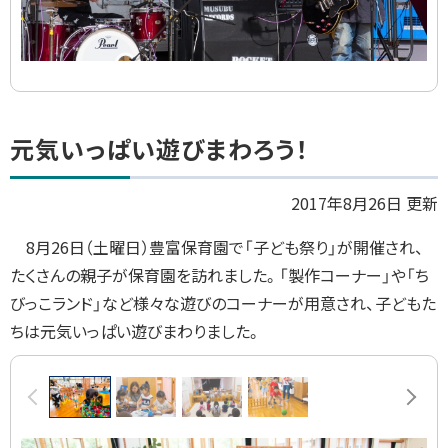
ト
元気いっぱい遊びまわろう！
ッ
プ
2017年8月26日 更新
に
8
月
26
日（土曜日）豊富保育園で「子ども祭り」が開催され、
戻
たくさんの親子が保育園を訪れました。「製作コーナー」や「ち
る
びっこランド」など様々な遊びのコーナーが用意され、子どもた
ちは元気いっぱい遊びまわりました。
画
前へ
次へ
像
ス