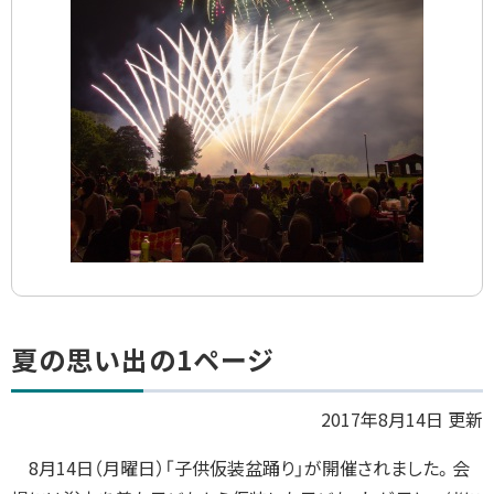
ト
夏の思い出の1ページ
ッ
プ
2017年8月14日 更新
に
8
月
14
日（月曜日）「子供仮装盆踊り」が開催されました。会
戻