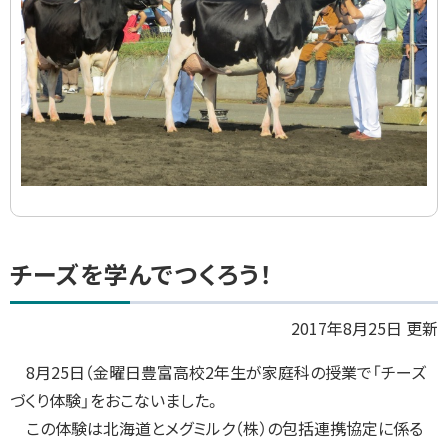
ト
チーズを学んでつくろう！
ッ
プ
2017年8月25日 更新
に
8
月
25
日（金曜日豊富高校
2
年生が家庭科の授業で「チーズ
戻
づくり体験」をおこないました。
る
この体験は北海道とメグミルク（株）の包括連携協定に係る