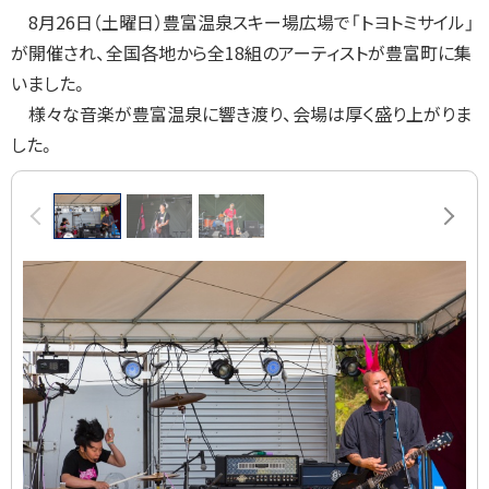
8
月
26
日（土曜日）豊富温泉スキー場広場で「トヨトミサイル」
戻
が開催され、全国各地から全
18
組のアーティストが豊富町に集
る
いました。
様々な音楽が豊富温泉に響き渡り、会場は厚く盛り上がりま
した。
画
前へ
次へ
像
ス
ラ
イ
ド
集