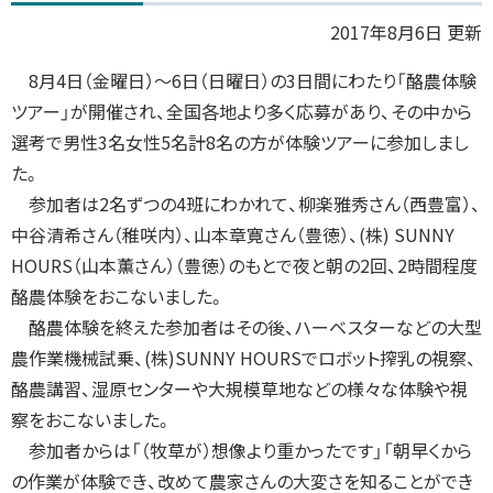
プ
2017年8月6日 更新
に
8
月
4
日（金曜日）～
6
日（日曜日）の3日間にわたり「酪農体験
戻
ツアー」が開催され、全国各地より多く応募があり、その中から
る
選考で男性
3
名女性
5
名計
8
名の方が体験ツアーに参加しまし
た。
参加者は
2
名ずつの
4
班にわかれて、柳楽雅秀さん（西豊富）、
中谷清希さん（稚咲内）、山本章寛さん（豊徳）、
(
株
) SUNNY
HOURS
（山本薫さん）（豊徳）のもとで夜と朝の
2
回、
2
時間程度
酪農体験をおこないました。
酪農体験を終えた参加者はその後、ハーベスターなどの大型
農作業機械試乗、
(
株
)SUNNY HOURS
でロボット搾乳の視察、
酪農講習、湿原センターや大規模草地などの様々な体験や視
察をおこないました。
参加者からは「（牧草が）想像より重かったです」「朝早くから
の作業が体験でき、改めて農家さんの大変さを知ることができ