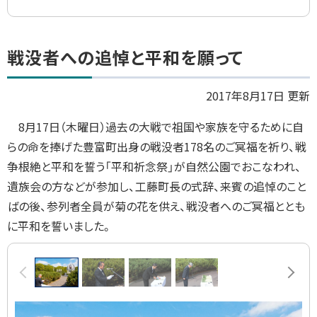
ト
戦没者への追悼と平和を願って
ッ
プ
2017年8月17日 更新
に
8
月
17
日（木曜日）過去の大戦で祖国や家族を守るために自
戻
らの命を捧げた豊富町出身の戦没者
178
名のご冥福を祈り、戦
る
争根絶と平和を誓う「平和祈念祭」が自然公園でおこなわれ、
遺族会の方などが参加し、工藤町長の式辞、来賓の追悼のこと
ばの後、参列者全員が菊の花を供え、戦没者へのご冥福ととも
に平和を誓いました。
画
前へ
次へ
像
ス
ラ