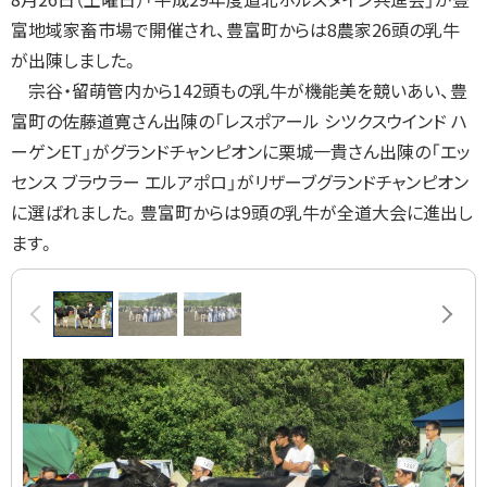
富地域家畜市場で開催され、豊富町からは
8
農家
26
頭の乳牛
る
が出陳しました。
宗谷・留萌管内から
142
頭もの乳牛が機能美を競いあい、豊
富町の佐藤道寛さん出陳の「レスポアール
シツクスウインド
ハ
ーゲン
ET
」がグランドチャンピオンに栗城一貴さん出陳の「エッ
センス
ブラウラー
エルアポロ」がリザーブグランドチャンピオン
に選ばれました。
豊富町からは
9
頭の乳牛が全道大会に進出し
ます。
画
前へ
次へ
像
ス
ラ
イ
ド
集