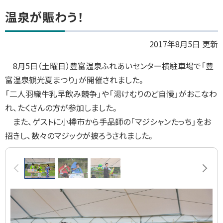
ト
温泉が賑わう！
ッ
プ
2017年8月5日 更新
に
8
月
5
日（土曜日）豊富温泉ふれあいセンター横駐車場で「豊
戻
富温泉観光夏まつり」が開催されました。
る
「二人羽織牛乳早飲み競争」や「湯けむりのど自慢」がおこなわ
れ、たくさんの方が参加しました。
また、ゲストに小樽市から手品師の「マジシャンたっち」をお
招きし、数々のマジックが披ろうされました。
画
前へ
次へ
像
ス
ラ
イ