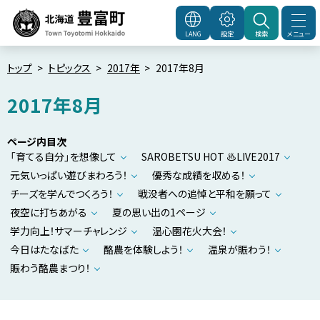
本
文
メニュー
LANG
設定
検索
北海道豊富町
Town
へ
Toyotomi Hokkaido
メ
トップ
トピックス
2017年
2017年8月
ニ
2017年8月
ュ
ー
ページ内目次
へ
「育てる自分」を想像して
SAROBETSU HOT ♨LIVE2017
元気いっぱい遊びまわろう！
優秀な成績を収める！
チーズを学んでつくろう！
戦没者への追悼と平和を願って
夜空に打ちあがる
夏の思い出の1ページ
学力向上！サマーチャレンジ
温心園花火大会！
今日はたなばた
酪農を体験しよう！
温泉が賑わう！
賑わう酪農まつり！