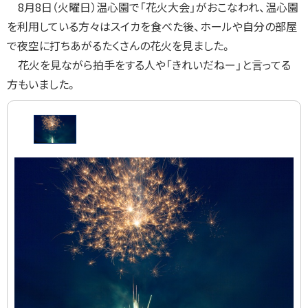
8
月
8
日（火曜日）温心園で「花火大会」がおこなわれ、温心園
戻
を利用している方々はスイカを食べた後、ホールや自分の部屋
る
で夜空に打ちあがるたくさんの花火を見ました。
花火を見ながら拍手をする人や「きれいだねー」と言ってる
方もいました。
画
像
ス
ラ
イ
ド
集