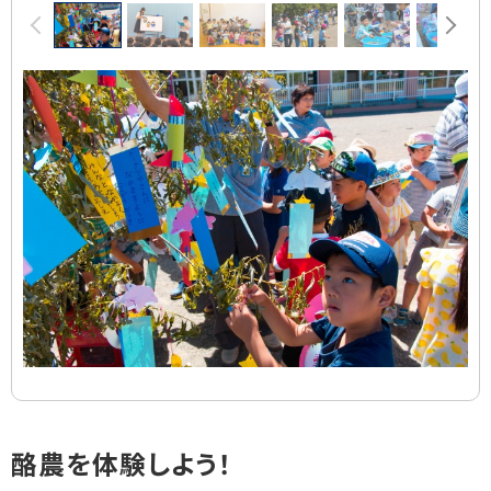
前へ
次へ
像
ス
ラ
イ
ド
集
ト
酪農を体験しよう！
ッ