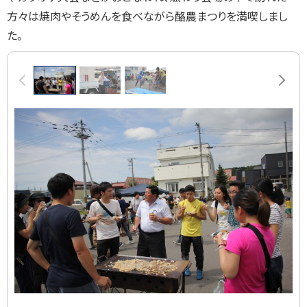
方々は焼肉やそうめんを食べながら酪農まつりを満喫しまし
た。
画
前へ
次へ
像
ス
ラ
イ
ド
集