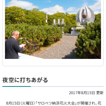
イ
ド
集
ト
夜空に打ちあがる
ッ
プ
2017年8月15日 更新
に
8
月
15
日（火曜日）「サロベツ納涼花火大会」が開催され、花
戻