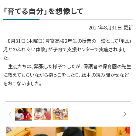
「育てる自分」を想像して
2017年8月31日 更新
8
月
31
日（木曜日）豊富高校
2
年生の授業の一環として「乳幼
児とのふれあい体験」が子育て支援センターで実施されまし
た。
生徒たちは、緊張した様子でしたが、保護者や保育園の先生
に教えてもらいながら抱っこをしたり、絵本の読み聞かせなど
をおこないました。
画
前へ
次へ
像
ス
ラ