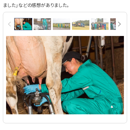
ました」などの感想がありました。
画
前へ
次へ
像
ス
ラ
イ
ド
集