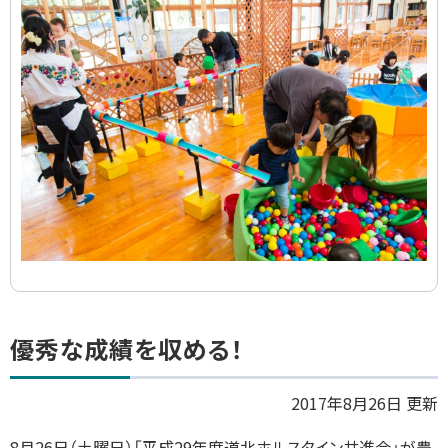
ラ
イ
ド
集
ト
優秀な成績を収める！
ッ
プ
2017年8月26日 更新
に
8
月
26
日（土曜日）「平成
29
年度道北ホルスタイン共進会」が豊
戻