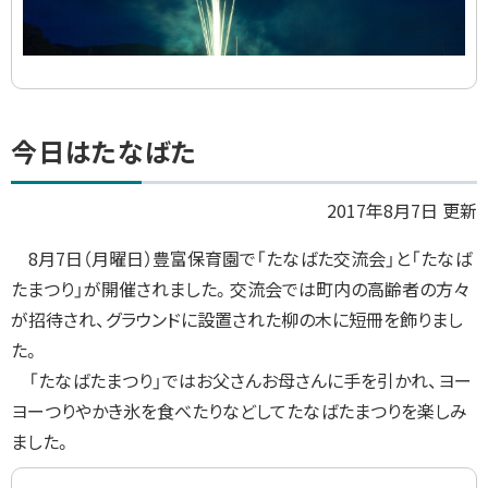
ト
今日はたなばた
ッ
プ
2017年8月7日 更新
に
8
月
7
日（月曜日）豊富保育園で「たなばた交流会」と「たなば
戻
たまつり」が開催されました。交流会では町内の高齢者の方々
る
が招待され、グラウンドに設置された柳の木に短冊を飾りまし
た。
「たなばたまつり」ではお父さんお母さんに手を引かれ、ヨー
ヨーつりやかき氷を食べたりなどしてたなばたまつりを楽しみ
ました。
画