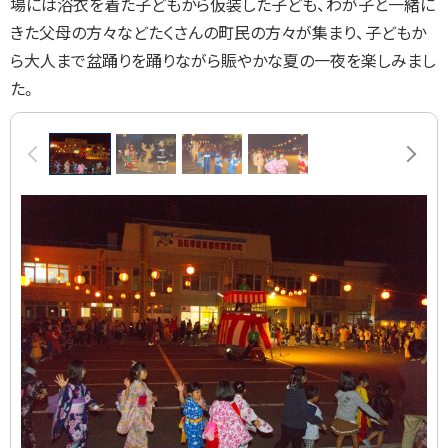
場には浴衣を着た子どもから仮装した子ども、わが子と一緒に
る
きた父母の方々などたくさんの町民の方々が集まり、子どもか
ら大人まで盆踊りを踊りながら賑やかな夏の一夜を楽しみまし
た。
画
前へ
次へ
像
ス
ラ
イ
ド
集