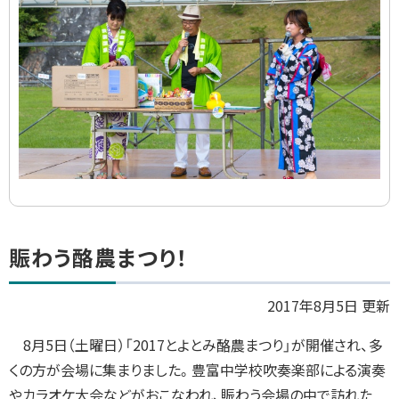
ド
集
ト
賑わう酪農まつり！
ッ
プ
2017年8月5日 更新
に
8
月
5
日（土曜日）「
2017
とよとみ酪農まつり」が開催され、多
戻
くの方が会場に集まりました。豊富中学校吹奏楽部による演奏
る
やカラオケ大会などがおこなわれ、賑わう会場の中で訪れた