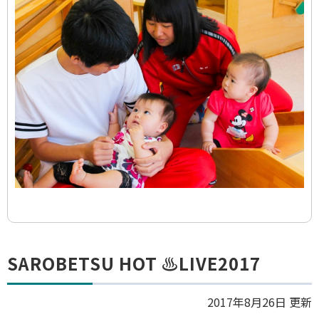
イ
ド
集
ト
SAROBETSU HOT ♨LIVE2017
ッ
プ
2017年8月26日 更新
に