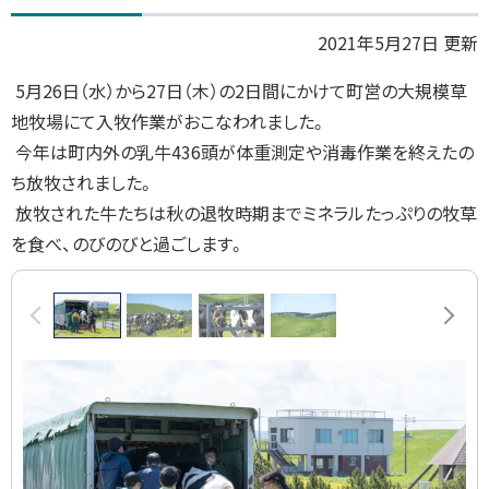
プ
2021年5月27日 更新
に
5月26日（水）から27日（木）の2日間にかけて町営の大規模草
戻
地牧場にて入牧作業がおこなわれました。
る
今年は町内外の乳牛
436
頭が体重測定や消毒作業を終えたの
ち放牧されました。
放牧された牛たちは秋の退牧時期までミネラルたっぷりの牧草
を食べ、のびのびと過ごします。
画
前へ
次へ
像
ス
ラ
イ
ド
集