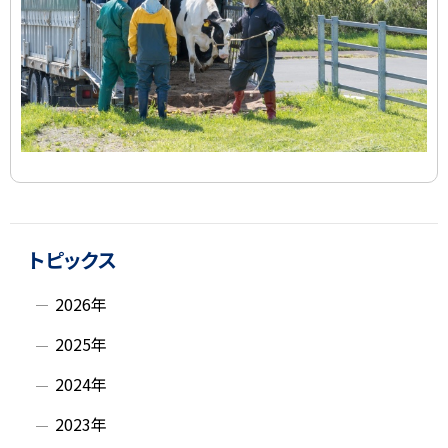
ト
サ
ッ
トピックス
イ
プ
2026年
に
ド
戻
2025年
・
る
2024年
メ
2023年