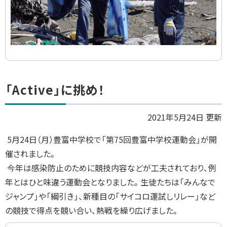
ト
「Active」に挑め！
ッ
プ
2021年5月24日 更新
に
5
月
24
日（月）豊富中学校で「第
75
回豊富中学校運動会」が開
戻
催されました。
る
今年は感染防止のために競技内容などが工夫されており、例
年とはひと味違う運動会となりました。生徒たちは「みんなで
ジャンプ」や「綱引き」、新種目の「サイコロ運試しリレー」など
の競技で得点を競い合い、熱戦を繰り広げました。