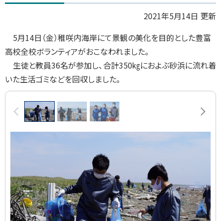
プ
2021年5月14日 更新
に
5月14日（金）稚咲内海岸にて景観の美化を目的とした豊富
戻
高校全校ボランティアがおこなわれました。
る
生徒と教員36名が参加し、合計350㎏におよぶ砂浜に流れ着
いた生活ゴミなどを回収しました。
画
前へ
次へ
像
ス
ラ
イ
ド
集