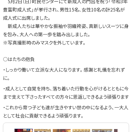
5月2日（日）町民センターにて新成人の門出を祝う「令和3年
豊富町成人式」が挙行され、男性
15
名、女性
10
名の計
25
名が
成人式に出席しました。
新成人たちは華やかな振袖や羽織袴姿、真新しいスーツに身
を包み、大人への第一歩を踏み出しました。
※写真撮影時のみマスクを外しています。
○はたちの抱負
・しっかり働いて立派な大人になります。感謝と礼儀を忘れず
に。
・成人として自覚を持ち、落ち着いた行動を心がけるとともに今
まで支えて下さったすべての方々に恩返しできるよう頑張ります
・これから育つ子ども達が生きやすい世の中になるよう、一大人
として社会に貢献できるよう頑張ります。
画