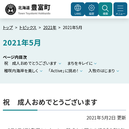
本
文
メニュー
LANG
設定
検索
北海道豊富町
Town
へ
Toyotomi Hokkaido
メ
トップ
トピックス
2021年
2021年5月
ニ
2021年5月
ュ
ー
ページ内目次
へ
祝 成人おめでとうございます
まちをキレイに
稚咲内海岸を美しく
「Active」に挑め！
入牧のはじまり
祝 成人おめでとうございます
2021年5月2日 更新