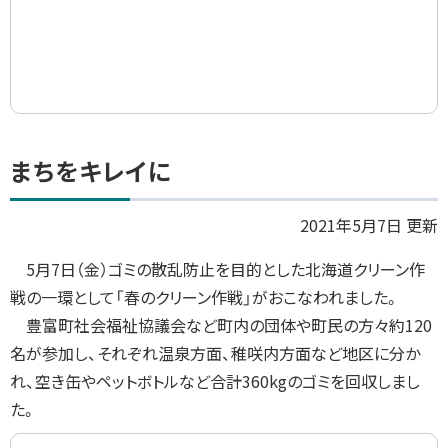
ト
まちをキレイに
ッ
プ
2021年5月7日 更新
に
5月7日（金）ゴミの散乱防止を目的とした北海道クリーン作
戻
戦の一環として「春のクリーン作戦」がおこなわれました。
る
豊富町社会福祉協議会など町内の団体や町民の方々約
120
名が参加し、それぞれ温泉方面、稚咲内方面など地区に分か
れ、空き缶やペットボトルなど合計
360kg
のゴミを回収しまし
た。