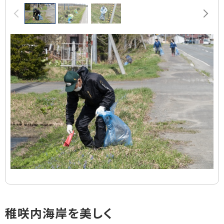
画
前へ
次へ
像
ス
ラ
イ
ド
集
ト
稚咲内海岸を美しく
ッ