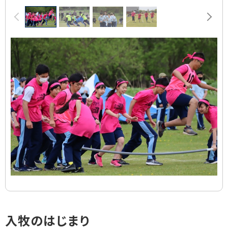
画
前へ
次へ
像
ス
ラ
イ
ド
集
ト
入牧のはじまり
ッ