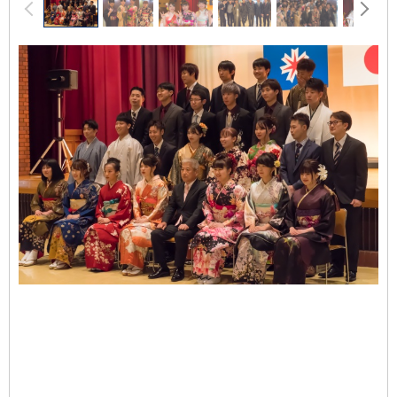
前へ
次へ
像
ス
ラ
イ
ド
集