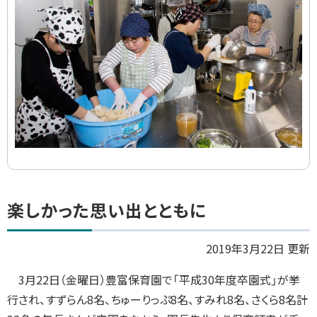
ド
集
ト
楽しかった思い出とともに
ッ
プ
2019年3月22日 更新
に
3月22日（金曜日）豊富保育園で「平成30年度卒園式」が挙
戻
行され、すずらん8名、ちゅーりっぷ8名、すみれ8名、さくら8名計
る