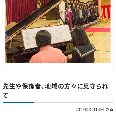
イ
ド
集
ト
先生や保護者、地域の方々に見守られ
ッ
て
プ
に
2019年3月14日 更新
戻