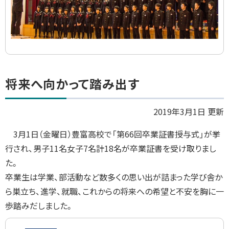
ト
将来へ向かって踏み出す
ッ
プ
2019年3月1日 更新
に
3月1日（金曜日）豊富高校で「第66回卒業証書授与式」が挙
戻
行され、男子11名女子7名計18名が卒業証書を受け取りまし
る
た。
卒業生は学業、部活動など数多くの思い出が詰まった学び舎か
ら巣立ち、進学、就職、これからの将来への希望と不安を胸に一
歩踏みだしました。
画