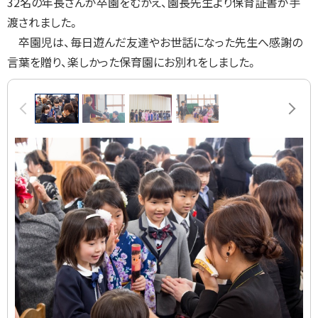
32名の年長さんが卒園をむかえ、園長先生より保育証書が手
渡されました。
卒園児は、毎日遊んだ友達やお世話になった先生へ感謝の
言葉を贈り、楽しかった保育園にお別れをしました。
画
前へ
次へ
像
ス
ラ
イ
ド
集