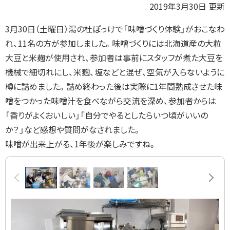
2019年3月30日 更新
3月30日（土曜日）湯の杜ぽっけで「味噌づくり体験」がおこなわ
れ、11名の方が参加しました。味噌づくりには北海道産の大粒
大豆と米麹が使用され、参加者は事前にスタッフが煮た大豆を
機械で細切れにし、米麹、塩などと混ぜ、空気が入らないように
樽に詰めました。詰め終わった後は実際に1年間熟成させた味
噌をつかった味噌汁を食べながら交流を深め、参加者からは
「香りがよくおいしい」「自分でやるとしたらいつ頃がいいの
か？」など感想や質問がなされました。
味噌が出来上がる、1年後が楽しみですね。
画
前へ
次へ
像
ス
ラ
イ