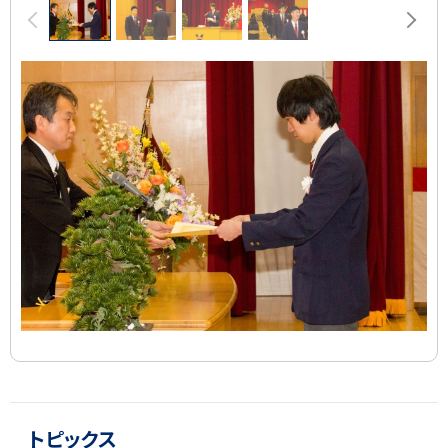
前へ
次へ
像
ス
ラ
イ
ド
集
ト
サ
ッ
トピックス