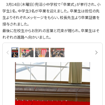
る
3月14日（木曜日）兜沼小中学校で「卒業式」が挙行され、小
学生1名、中学生3名が卒業を迎えました。卒業生は担任の先
生よりそれぞれメッセージをもらい、校長先生より卒業証書を
授与されました。
最後に在校生からお別れの言葉と花束が贈られ、卒業生はそ
れぞれの進路へ向かいました。
画
前へ
次へ
像
ス
ラ
イ
ド
集