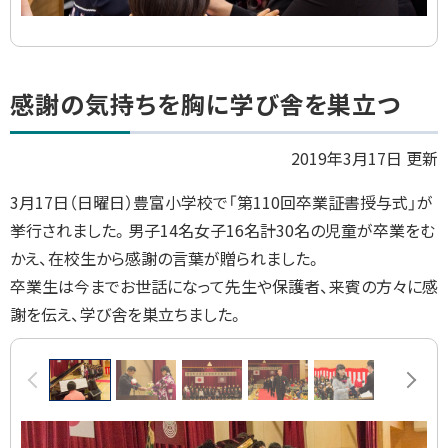
ト
感謝の気持ちを胸に学び舎を巣立つ
ッ
プ
2019年3月17日 更新
に
3月17日（日曜日）豊富小学校で「第110回卒業証書授与式」が
戻
挙行されました。男子14名女子16名計30名の児童が卒業をむ
る
かえ、在校生から感謝の言葉が贈られました。
卒業生は今までお世話になって先生や保護者、来賓の方々に感
謝を伝え、学び舎を巣立ちました。
画
前へ
次へ
像
ス
ラ