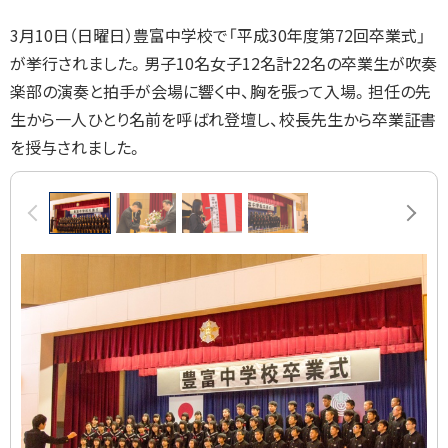
に
3月10日（日曜日）豊富中学校で「平成30年度第72回卒業式」
戻
が挙行されました。男子10名女子12名計22名の卒業生が吹奏
る
楽部の演奏と拍手が会場に響く中、胸を張って入場。担任の先
生から一人ひとり名前を呼ばれ登壇し、校長先生から卒業証書
を授与されました。
画
前へ
次へ
像
ス
ラ
イ
ド
集