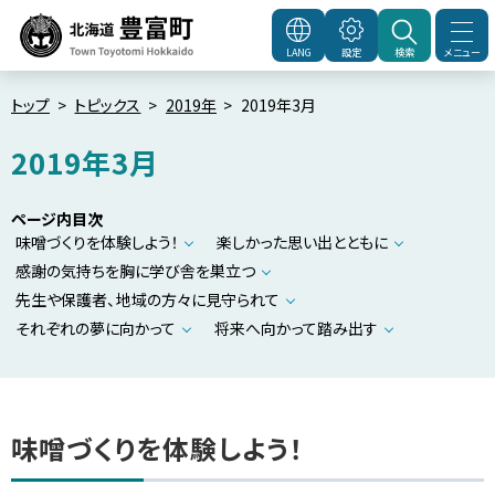
本
文
メニュー
LANG
設定
検索
北海道豊富町
Town
へ
Toyotomi Hokkaido
メ
トップ
トピックス
2019年
2019年3月
ニ
2019年3月
ュ
ー
ページ内目次
へ
味噌づくりを体験しよう！
楽しかった思い出とともに
感謝の気持ちを胸に学び舎を巣立つ
先生や保護者、地域の方々に見守られて
それぞれの夢に向かって
将来へ向かって踏み出す
味噌づくりを体験しよう！