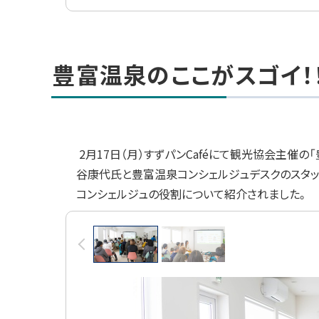
ト
ッ
豊富温泉のここがスゴイ！
プ
に
戻
る
2月17日（月）すずパンCaféにて観光協会主催
谷康代氏と豊富温泉コンシェルジュデスクのスタッ
コンシェルジュの役割について紹介されました。
画
前へ
像
ス
ラ
イ