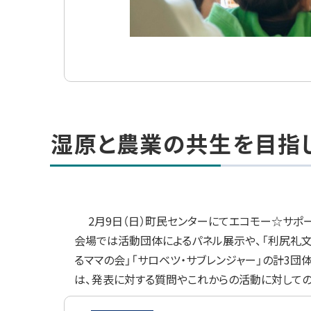
ト
ッ
湿原と農業の共生を目指
プ
に
戻
る
2月9日（日）町民センターにてエコモー☆サポー
会場では活動団体によるパネル展示や、「利尻礼文
るママの会」「サロベツ・サブレンジャー」の計3
は、発表に対する質問やこれからの活動に対して
画