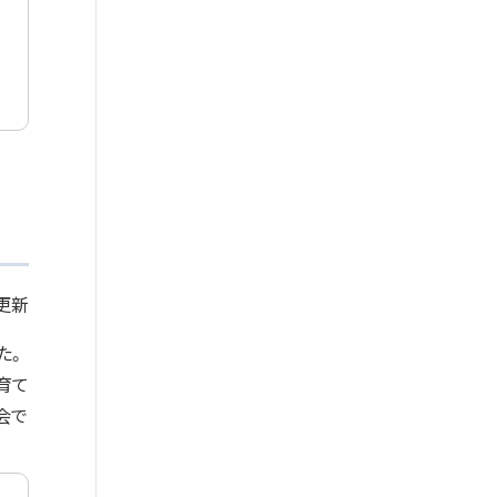
 更新
た。
育て
会で