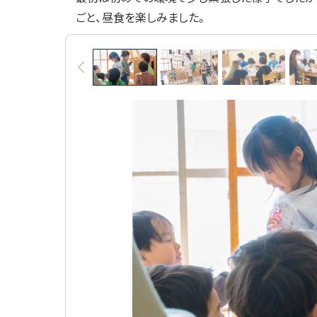
ごと、昼食を楽しみました。
画
前へ
像
ス
ラ
イ
ド
集