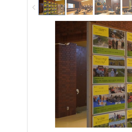
前へ
像
ス
ラ
イ
ド
集