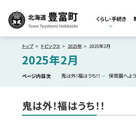
本
本
文
文
くらし・手続き
へ
へ
メ
戻
北海道豊富町
Town Toyotomi
ニ
る
Hokkaido
ュ
メ
トップ
トピックス
2025年
2025年2月
ー
ニ
2025年2月
へ
ュ
ー
鬼は外！福はうち！！
保育園へよう
ページ内目次
へ
戻
る
鬼は外！福はうち！！
ペ
ー
ジ
の