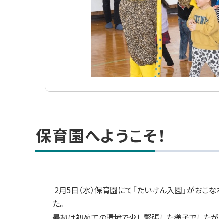
ト
ッ
保育園へようこそ！
プ
に
戻
る
2
月5日（水）保育園にて「たいけん入園」がおこな
た。
最初は初めての環境で少し緊張した様子でしたが、