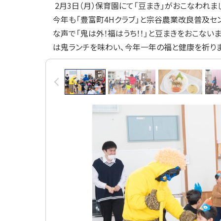
2月3日（月）保育園にて「豆まき」がおこなわれま
ト
今年も「豊富町4Hクラブ」と宗谷農業改良普及
ッ
な声で「鬼は外！福はうち！！」と豆まきをおこな
プ
は鬼ランチを味わい、今年一年の福と健康を祈り
へ
戻
画
る
前へ
像
ス
ラ
イ
ド
集