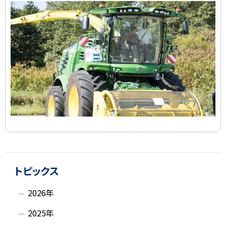
ラ
イ
ド
集
ト
サ
ッ
トピックス
イ
プ
2026年
に
ド
戻
2025年
る