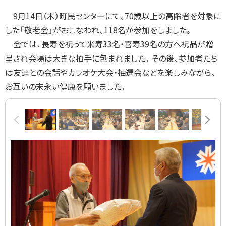
に
9月14日（木）町民センターにて、70歳以上の高齢者を対象に
戻
した「敬老会」がおこなわれ、118名が参加をしました。
る
会では、長寿を祝って米寿33名・喜寿39名の方へ祝品が贈
呈され会場は大きな拍手に包まれました。その後、参加者たち
は友達との会話やカラオケ大会・抽選会などを楽しみながら、
お互いの末永い健康を願いました。
画
前へ
次へ
像
ス
ラ
イ
ド
集