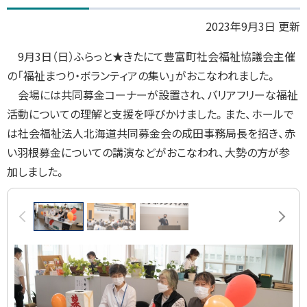
2023年9月3日 更新
9月3日（日）ふらっと★きたにて豊富町社会福祉協議会主催
の「福祉まつり・ボランティアの集い」がおこなわれました。
会場には共同募金コーナーが設置され、バリアフリーな福祉
活動についての理解と支援を呼びかけました。
また、ホールで
は社会福祉法人北海道共同募金会の成田事務局長を招き、赤
い羽根募金についての講演などがおこなわれ、大勢の方が参
加しました。
画
前へ
次へ
像
ス
ラ
イ
ド