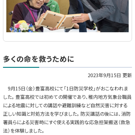
ト
多くの命を救うために
ッ
プ
2023年9月15日 更新
に
9月15日（金）豊富高校にて「1日防災学校」がおこなわれま
戻
した。豊富高校では初めての開催であり、稚内地方気象台職員
る
による地震に対しての講話や避難訓練など自然災害に対する
正しい知識と対処方法を学びました。防災講話の後には、消防
署員らによる災害時にすぐ使える実践的な応急担架搬送（救急
法）を体験しました。