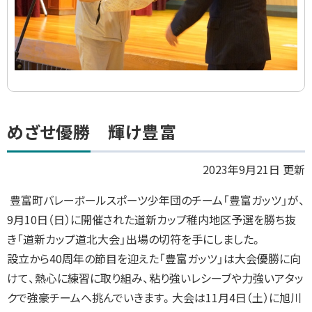
ト
めざせ優勝 輝け豊富
ッ
プ
2023年9月21日 更新
に
豊富町バレーボールスポーツ少年団のチーム「豊富ガッツ」が、
戻
9月10日（日）に開催された道新カップ稚内地区予選を勝ち抜
る
き「道新カップ道北大会」出場の切符を手にしました。
設立から40周年の節目を迎えた「豊富ガッツ」は大会優勝に向
けて、熱心に練習に取り組み、粘り強いレシーブや力強いアタッ
クで強豪チームへ挑んでいきます。大会は11月4日（土）に旭川