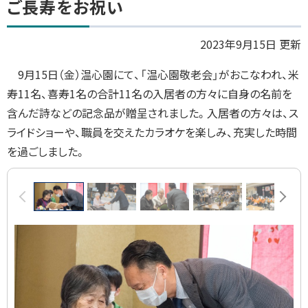
ご長寿をお祝い
ッ
プ
2023年9月15日 更新
に
9月15日（金）温心園にて、「温心園敬老会」がおこなわれ、米
戻
寿
11
名、喜寿
1
名の合計
11
名の入居者の方々に自身の名前を
る
含んだ詩などの記念品が贈呈されました。入居者の方々は、ス
ライドショーや、職員を交えたカラオケを楽しみ、充実した時間
を過ごしました。
画
前へ
次へ
像
ス
ラ
イ
ド
集