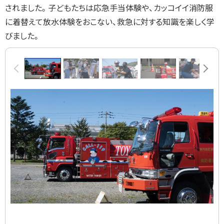
されました。
子どもたちは応急手当体験や、カッコイイ消防服
に着替えて放水体験をおこない、救急に対する知識を楽しく学
びました。
画
前へ
次へ
像
ス
ラ
イ
ド
集