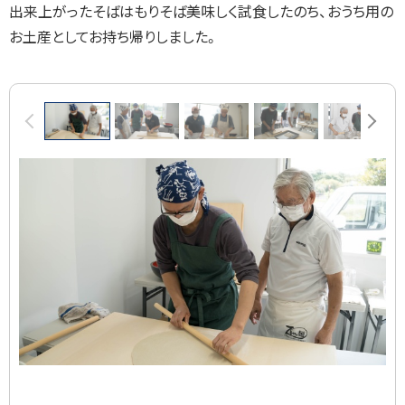
出来上がったそばはもりそば美味しく試食したのち、おうち用の
お土産としてお持ち帰りしました。
画
前へ
次へ
像
ス
ラ
イ
ド
集