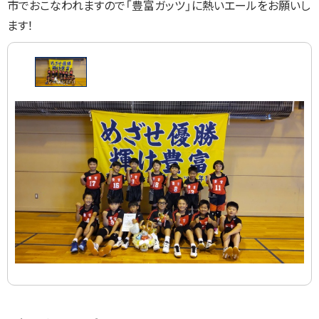
市でおこなわれますので「豊富ガッツ」に熱いエールをお願いし
ます！
画
像
ス
ラ
イ
ド
集
ト