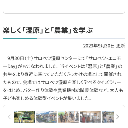
ト
楽しく「湿原」と「農業」を学ぶ
ッ
プ
2023年9月30日 更新
に
9月30日（土）サロベツ湿原センターにて「サロベツ・エコモ
戻
ー
Day
」がおこなわれました。当イベントは「湿原」と「農業」の
る
共生をより身近に感じていただくきっかけの場として開催され
たもので、会場ではサロベツ湿原を楽しく学べるクイズラリー
をはじめ、バター作り体験や農業機械の試乗体験など、大人も
子ども楽しめる体験型イベントが集いました。
画
前へ
次へ
像
ス