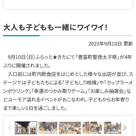
ト
大人も子どもも一緒にワイワイ！
ッ
プ
2023年9月10日 更新
に
9月10日（日）ふらっと★きたにて「豊富町聖徳太子祭」が4年
戻
ぶりに開催されました。
る
入口前には町内飲食店をはじめとした様々な出店が並び、ス
テージでは子どもたちによる「子どもしり相撲」や「カップラーメ
ンボウリング」「幸運のつかみ取りゲーム」「お楽しみ抽選会」な
どユーモア溢れるイベントがおこなわれ、子どもからお年寄り
まで楽しい1日を過ごしました。
画
前へ
次へ
像