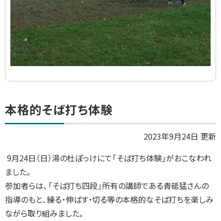
ト
本格的そば打ち体験
ッ
プ
2023年9月24日 更新
に
9月24日（日）湯の杜ぽっけにて「そば打ち体験」がおこなわれ
戻
ました。
る
参加者らは、「そば打ち四段」所有の講師である青砥猛さんの
指導のもと、練る・伸ばす・切る等の本格的なそば打ちを楽しみ
ながら取り組みました。