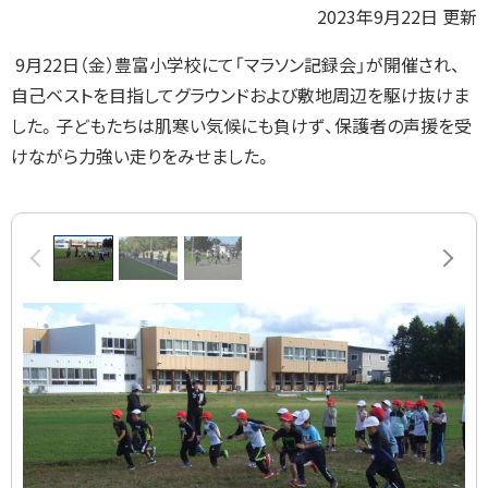
プ
2023年9月22日 更新
に
9月22日（金）豊富小学校にて「マラソン記録会」が開催され、
戻
自己ベストを目指してグラウンドおよび敷地周辺を駆け抜けま
る
した。子どもたちは肌寒い気候にも負けず、保護者の声援を受
けながら力強い走りをみせました。
画
前へ
次へ
像
ス
ラ
イ
ド
集