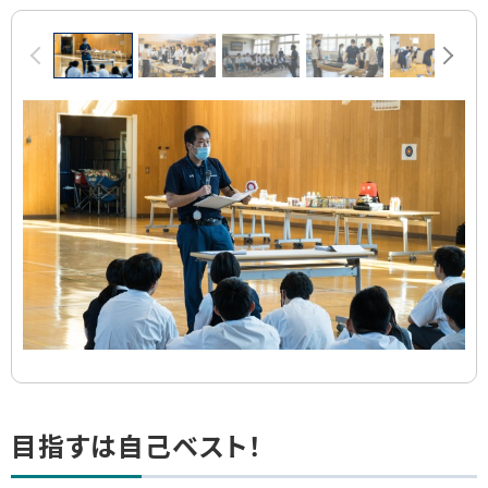
画
前へ
次へ
像
ス
ラ
イ
ド
集
ト
目指すは自己ベスト！
ッ