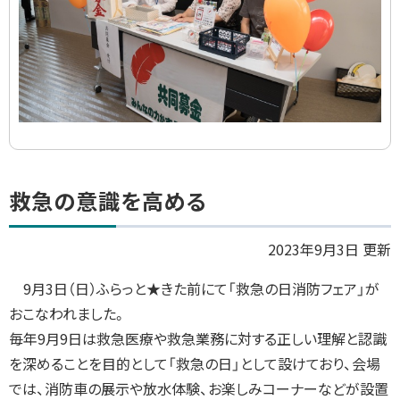
集
ト
救急の意識を高める
ッ
プ
2023年9月3日 更新
に
9
月3日（日）ふらっと★きた前にて「救急の日消防フェア」が
戻
おこなわれました。
る
毎年9月9日は救急医療や救急業務に対する正しい理解と認識
を深めることを目的として「救急の日」として設けており、会場
では、消防車の展示や放水体験、お楽しみコーナーなどが設置