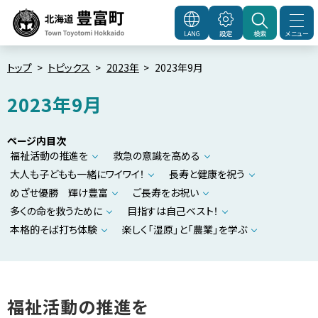
本
文
メニュー
LANG
設定
検索
北海道豊富町
Town
へ
Toyotomi Hokkaido
メ
トップ
トピックス
2023年
2023年9月
ニ
2023年9月
ュ
ー
ページ内目次
へ
福祉活動の推進を
救急の意識を高める
大人も子どもも一緒にワイワイ！
長寿と健康を祝う
めざせ優勝 輝け豊富
ご長寿をお祝い
多くの命を救うために
目指すは自己ベスト！
本格的そば打ち体験
楽しく「湿原」と「農業」を学ぶ
福祉活動の推進を