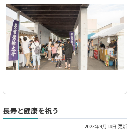
ス
ラ
イ
ド
集
ト
長寿と健康を祝う
ッ
プ
2023年9月14日 更新