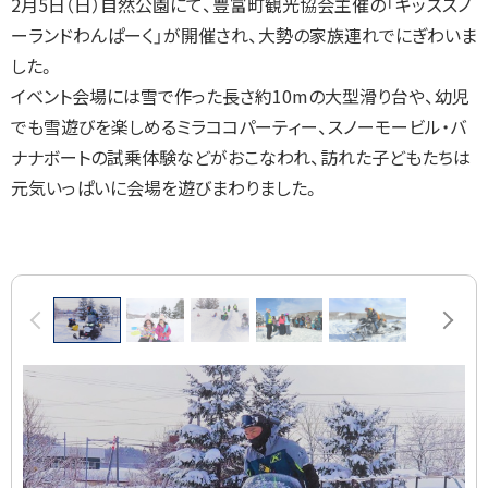
2月5日（日）自然公園にて、豊富町観光協会主催の「キッズスノ
ーランドわんぱーく」が開催され、大勢の家族連れでにぎわいま
した。
イベント会場には雪で作った長さ約10mの大型滑り台や、幼児
でも雪遊びを楽しめるミラココパーティー、スノーモービル・バ
ナナボートの試乗体験などがおこなわれ、訪れた子どもたちは
元気いっぱいに会場を遊びまわりました。
画
前へ
次へ
像
ス
ラ
イ
ド
集