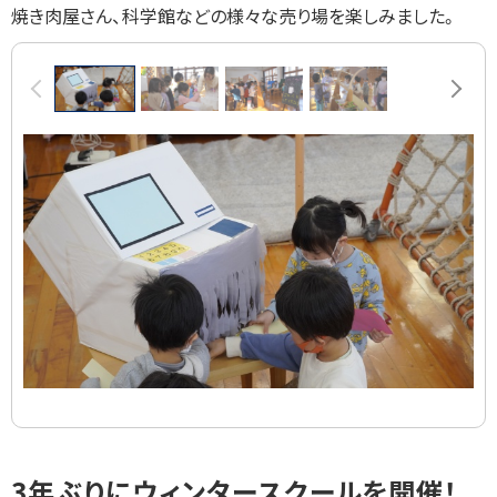
焼き肉屋さん、科学館などの様々な売り場を楽しみました。
画
前へ
次へ
像
ス
ラ
イ
ド
集
ト
3年ぶりにウィンタースクールを開催！