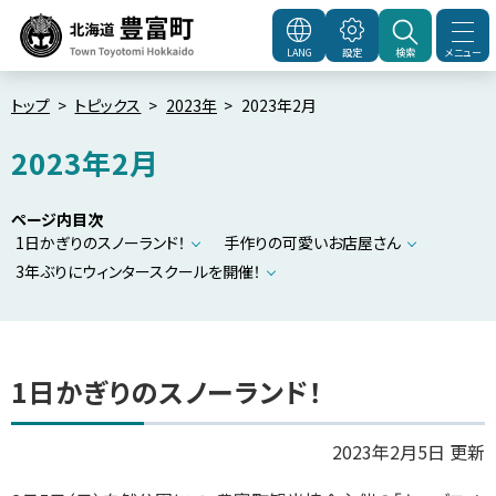
本
文
メニュー
LANG
設定
検索
北海道豊富町
Town
へ
Toyotomi Hokkaido
メ
トップ
トピックス
2023年
2023年2月
ニ
2023年2月
ュ
ー
ページ内目次
へ
1日かぎりのスノーランド！
手作りの可愛いお店屋さん
3年ぶりにウィンタースクールを開催！
1日かぎりのスノーランド！
2023年2月5日 更新