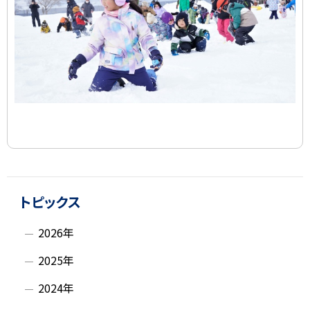
集
ト
サ
ッ
トピックス
イ
プ
2026年
に
ド
戻
2025年
・
る
2024年
メ