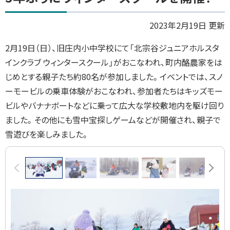
ッ
プ
2023年2月19日 更新
に
2月19日（日）、旧庄内小中学校にて「北宗谷ジュニアホルスタ
戻
インクラブ ウィンタースクール」がおこなわれ、町内酪農家をは
る
じめとする親子たち約80名が参加しました。イベントでは、スノ
ーモービルの乗車体験がおこなわれ、参加者たちはキッズモー
ビルやバナナボートなどに乗って広大な学校敷地内を駆け回り
ました。その他にも雪中宝探しゲームなどが開催され、親子で
雪遊びを楽しみました。
画
前へ
次へ
像
ス
ラ
イ
ド