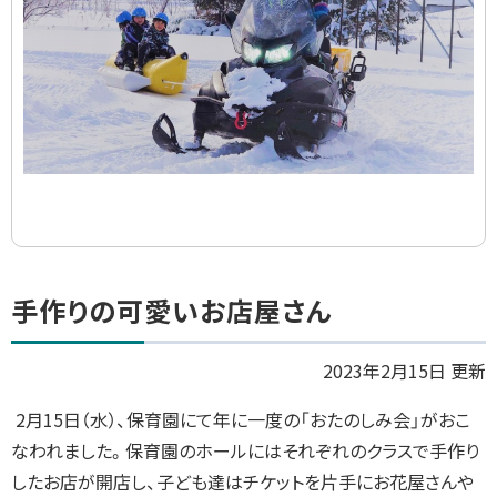
ト
手作りの可愛いお店屋さん
ッ
プ
2023年2月15日 更新
に
2月15日（水）、保育園にて年に一度の「おたのしみ会」がおこ
戻
なわれました。保育園のホールにはそれぞれのクラスで手作り
る
したお店が開店し、子ども達はチケットを片手にお花屋さんや