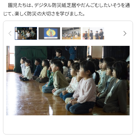
園児たちは、デジタル防災紙芝居やだんごむしたいそうを通
じて、楽しく防災の大切さを学びました。
画
前へ
次へ
像
ス
ラ
イ
ド
集