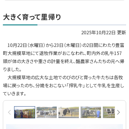
ト
大きく育って里帰り
ッ
プ
2025年10月22日 更新
に
10
月
22
日（水曜日）から
23
日（木曜日）の2日間にわたり豊富
戻
町大規模草地にて退牧作業がおこなわれ、町内外の乳牛
157
る
頭が体の大きさや重さの計量を終え、酪農家さんたちの元へ帰
りました。
大規模草地の広大な土地でのびのびと育った牛たちは各牧
場に戻ったのち、分娩をおこない「搾乳牛」として牛乳を生産し
ていきます。
画
前へ
次へ
像
ス
ラ