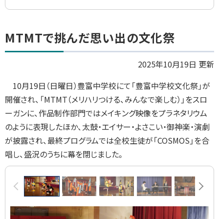
ト
MTMTで挑んだ思い出の文化祭
ッ
プ
2025年10月19日 更新
に
10
月
19
日（日曜日）豊富中学校にて「豊富中学校文化祭」が
戻
開催され、「
MTMT
（メリハリつける、みんなで楽しむ）」をスロ
る
ーガンに、作品制作部門ではメイキング映像をプラネタリウム
のように表現したほか、太鼓・エイサー・よさこい・御神楽・演劇
が披露され、最終プログラムでは全校生徒が「
COSMOS
」を合
唱し、盛況のうちに幕を閉じました。
画
前へ
次へ
像
ス
ラ