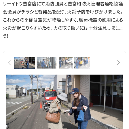
リーイトウ豊富店にて消防団員と豊富町防火管理者連絡協議
会会員がチラシと啓発品を配り、火災予防を呼びかけました。
これからの季節は空気が乾燥しやすく、暖房機器の使用による
火災が起こりやすいため、火の取り扱いには十分注意しましょ
う！
画
前へ
次へ
像
ス
ラ
イ
ド
集