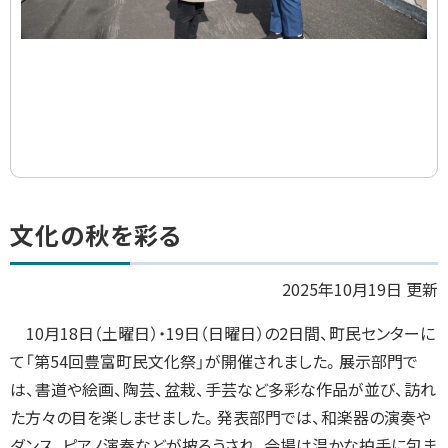
ト
文化の秋を彩る
ッ
プ
2025年10月19日 更新
に
10
月
18
日（土曜日）・
19
日（日曜日）の
2
日間、町民センターに
戻
て「第
54
回豊富町民文化祭」が開催されました。展示部門で
る
は、書道や絵画、陶芸、盆栽、手芸など多彩な作品が並び、訪れ
た方々の目を楽しませました。発表部門では、和楽器の演奏や
ダンス、ピアノ演奏などが披ろうされ、会場は温かな拍手に包ま