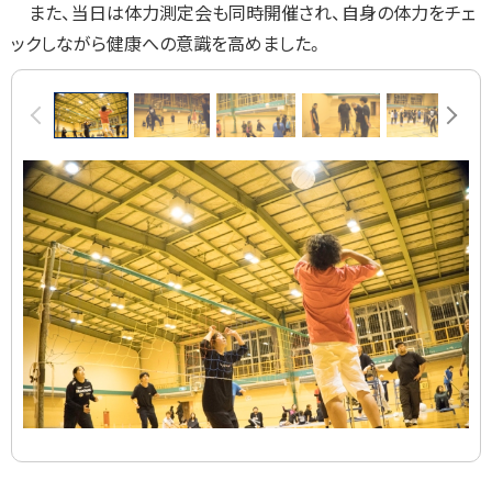
また、当日は体力測定会も同時開催され、自身の体力をチェ
ックしながら健康への意識を高めました。
画
前へ
次へ
像
ス
ラ
イ
ド
集