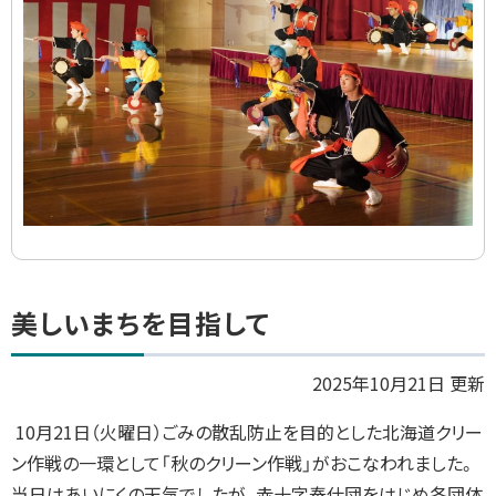
イ
ド
集
ト
美しいまちを目指して
ッ
プ
2025年10月21日 更新
に
10月21日（火曜日）ごみの散乱防止を目的とした北海道クリー
戻
ン作戦の一環として「秋のクリーン作戦」がおこなわれました。
る
当日はあいにくの天気でしたが、赤十字奉仕団をはじめ各団体