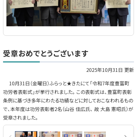
ト
受章おめでとうございます
ッ
プ
2025年10月31日 更新
に
10月31日（金曜日）ふらっと★きたにて「令和7年度豊富町
戻
功労者表彰式」が挙行されました。この表彰式は、豊富町表彰
る
条例に基づき多年にわたる功績などに対しておこなわれるもの
で、本年度は功労表彰者2名（山谷 佳広氏、 故 大島 憲昭氏）が
受章されました。
画
前へ
次へ