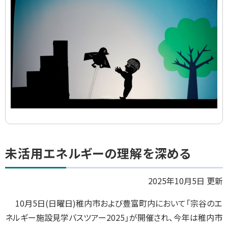
イ
ド
集
ト
未活用エネルギーの理解を深める
ッ
プ
2025年10月5日 更新
に
10月5日(日曜日)稚内市および豊富町内において「宗谷のエ
戻
ネルギー施設見学バスツアー2025」が開催され、今年は稚内市
る