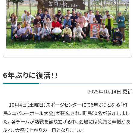
ト
6年ぶりに復活！！
ッ
プ
2025年10月4日 更新
に
10月4日（土曜日）スポーツセンターにて6年ぶりとなる「町
戻
民ミニバレーボール大会」が開催され、町民50名が参加しまし
る
た。各チームが熱戦を繰り広げる中、会場には笑顔と声援があ
ふれ、大盛り上がりの一日となりました。