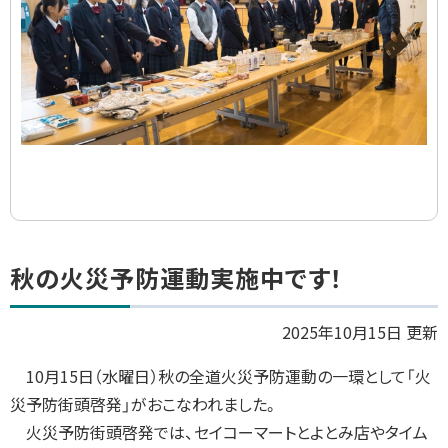
集
ト
秋の火災予防運動実施中です！
ッ
プ
2025年10月15日 更新
に
10月15日（水曜日）秋の全道火災予防運動の一環として「火
戻
災予防街頭啓発」がおこなわれました。
る
火災予防街頭啓発では、セイコーマートとよとみ店やタイム