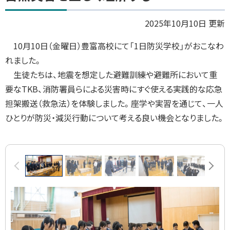
ッ
プ
2025年10月10日 更新
に
10月10日（金曜日）豊富高校にて「1日防災学校」がおこなわ
戻
れました。
る
生徒たちは、地震を想定した避難訓練や避難所において重
要なTKB、消防署員らによる災害時にすぐ使える実践的な応急
担架搬送（救急法）を体験しました。座学や実習を通じて、一人
ひとりが防災・減災行動について考える良い機会となりました。
画
前へ
次へ
像
ス
ラ
イ
ド