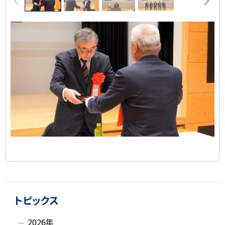
像
ス
ラ
イ
ド
集
ト
サ
ッ
トピックス
イ
プ
2026年