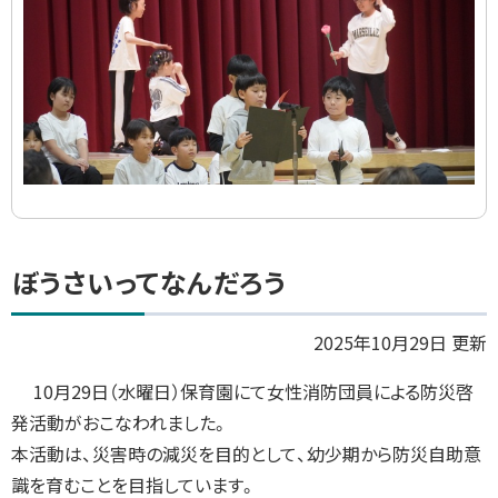
ド
集
ト
ぼうさいってなんだろう
ッ
プ
2025年10月29日 更新
に
10月29日（水曜日）保育園にて女性消防団員による防災啓
戻
発活動がおこなわれました。
る
本活動は、災害時の減災を目的として、幼少期から防災自助意
識を育むことを目指しています。