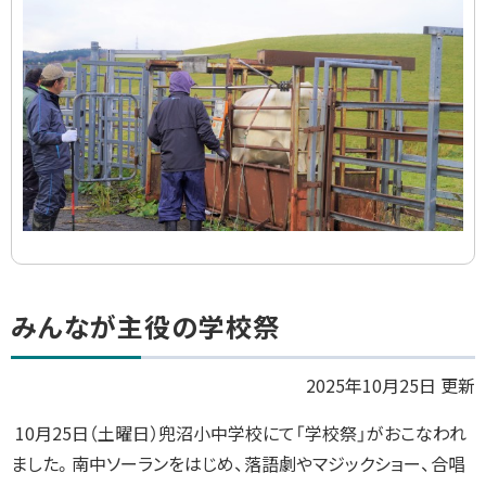
イ
ド
集
ト
みんなが主役の学校祭
ッ
プ
2025年10月25日 更新
に
10月25日（土曜日）兜沼小中学校にて「学校祭」がおこなわれ
戻
ました。南中ソーランをはじめ、落語劇やマジックショー、合唱
る