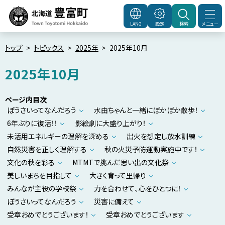
本
文
メニュー
LANG
設定
検索
北海道豊富町
Town
へ
Toyotomi Hokkaido
メ
トップ
トピックス
2025年
2025年10月
ニ
2025年10月
ュ
ー
ページ内目次
へ
ぼうさいってなんだろう
水由ちゃんと一緒にぽかぽか散歩！
6年ぶりに復活！！
影絵劇に大盛り上がり！
未活用エネルギーの理解を深める
出火を想定し放水訓練
自然災害を正しく理解する
秋の火災予防運動実施中です！
文化の秋を彩る
MTMTで挑んだ思い出の文化祭
美しいまちを目指して
大きく育って里帰り
みんなが主役の学校祭
力を合わせて、心をひとつに！
ぼうさいってなんだろう
災害に備えて
受章おめでとうございます！
受章おめでとうございます