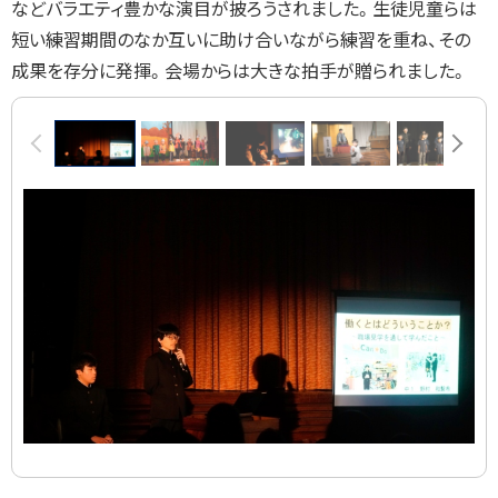
などバラエティ豊かな演目が披ろうされました。生徒児童らは
短い練習期間のなか互いに助け合いながら練習を重ね、その
成果を存分に発揮。会場からは大きな拍手が贈られました。
画
前へ
次へ
像
ス
ラ
イ
ド
集