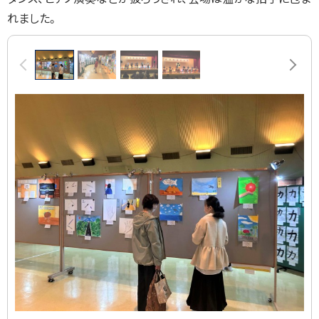
れました。
画
前へ
次へ
像
ス
ラ
イ
ド
集