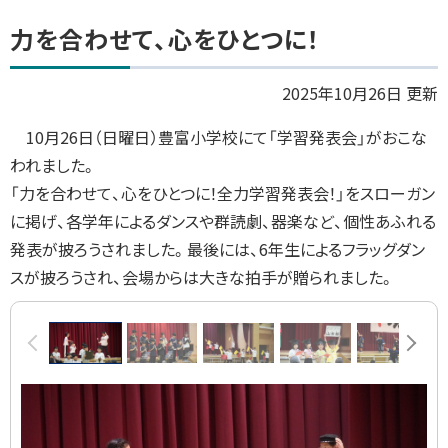
ト
力を合わせて、心をひとつに！
ッ
プ
2025年10月26日 更新
に
10月26日（日曜日）豊富小学校にて「学習発表会」がおこな
戻
われました。
る
「力を合わせて、心をひとつに！全力学習発表会！」をスローガン
に掲げ、各学年によるダンスや群読劇、器楽など、個性あふれる
発表が披ろうされました。最後には、6年生によるフラッグダン
スが披ろうされ、会場からは大きな拍手が贈られました。
画
前へ
次へ
像
ス
ラ
イ