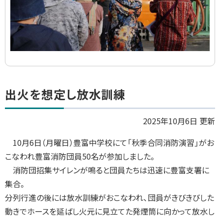
ト
出火を想定し放水訓練
ッ
プ
2025年10月6日 更新
に
10
月6日（月曜日）豊富中学校にて「秋季合同消防演習」がお
戻
こなわれ豊富消防団員
50
名が参加しました。
る
消防団招集サイレンが鳴ると団員たちは迅速に豊富支署に
集合。
分列行進の後には放水訓練がおこなわれ、団員がきびきびした
動きでホースを延ばし火元に見立てた発煙筒に向かって放水し