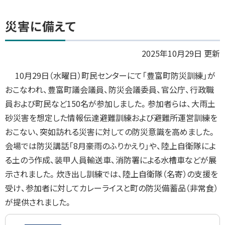
ト
災害に備えて
ッ
プ
2025年10月29日 更新
に
10月29日（水曜日）町民センターにて「豊富町防災訓練」が
戻
おこなわれ、豊富町議会議員、防災会議委員、官公庁、行政職
る
員および町民など150名が参加しました。参加者らは、大雨土
砂災害を想定した情報伝達避難訓練および避難所運営訓練を
おこない、突如訪れる災害に対しての防災意識を高めました。
会場では防災講話「8月豪雨のふりかえり」や、陸上自衛隊によ
る土のう作成、装甲人員輸送車、消防署による水槽車などが展
示されました。炊き出し訓練では、陸上自衛隊（名寄）の支援を
受け、参加者に対してカレーライスと町の防災備蓄品（非常食）
が提供されました。
画