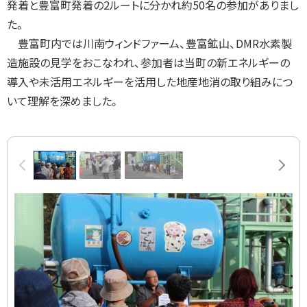
発着と豊富町発着の2ルートに分かれ約50名の参加がありまし
た。
豊富町内では川南ウィンドファーム、豊富鉱山、DMR水素製
造施設の見学をおこなわれ、参加者は当町の新エネルギーの
導入や未活用エネルギーを活用した地産地消の取り組みにつ
いて理解を深めました。
画
前へ
次へ
像
ス
ラ
イ
ド
集