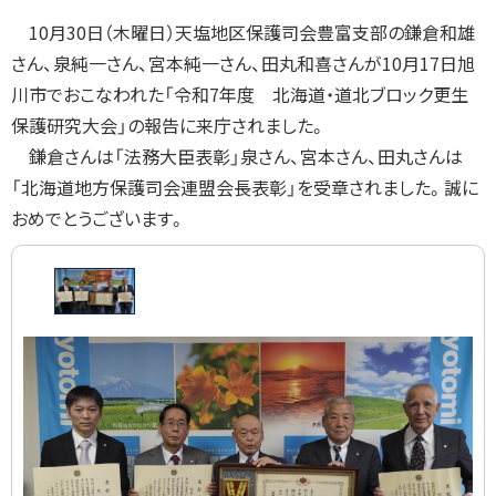
に
10月30日（木曜日）天塩地区保護司会豊富支部の鎌倉和雄
戻
さん、泉純一さん、宮本純一さん、田丸和喜さんが10月17日旭
る
川市でおこなわれた「令和7年度 北海道・道北ブロック更生
保護研究大会」の報告に来庁されました。
鎌倉さんは「法務大臣表彰」泉さん、宮本さん、田丸さんは
「北海道地方保護司会連盟会長表彰」を受章されました。誠に
おめでとうございます。
画
像
ス
ラ
イ
ド
集