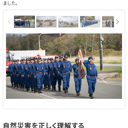
ました。
画
前へ
次へ
像
ス
ラ
イ
ド
集
ト
自然災害を正しく理解する