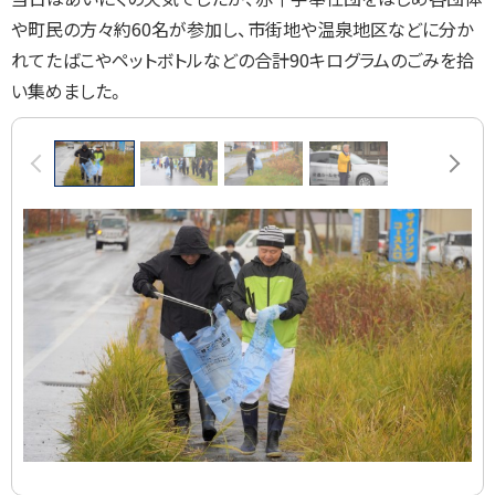
や町民の方々約60名が参加し、市街地や温泉地区などに分か
れてたばこやペットボトルなどの合計90キログラムのごみを拾
い集めました。
画
前へ
次へ
像
ス
ラ
イ
ド
集