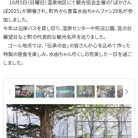
10月5日（日曜日）温泉地区にて観光協会主催の「ぽかさん
戻
ぽ2025」が開催され、町外から豊富水由ちゃんファン29名が参
る
加しました。
今年は沿岸バスを貸し切り、湿原センターや兜沼公園、宮の台
展望台など町の代表的な観光名所を巡りました。
ゴール地点では、「伝承の会」の皆さんが心を込めて作った
特製の昼食を楽しみ、水由ちゃん尽くしの充実した一日を過ご
しました。
画
前へ
次へ
像
ス
ラ
イ
ド
集