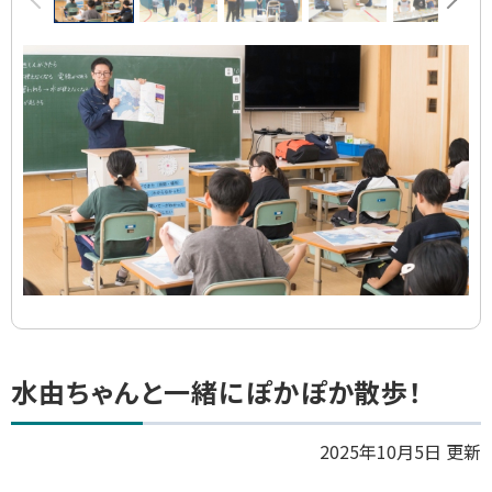
像
ス
ラ
イ
ド
集
ト
水由ちゃんと一緒にぽかぽか散歩！
ッ
プ
2025年10月5日 更新
に