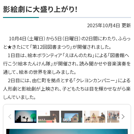
ト
影絵劇に大盛り上がり！
ッ
プ
2025年10月4日 更新
に
10月4日（土曜日）から5日（日曜日）の2日間にわたり、ふらっ
戻
と★きたにて「第12回図書まつり」が開催されました。
る
1日目は、絵本ボランティア「えほんのたね」による「図書館へ
行こう！絵本たんけん隊」が開催され、読み聞かせや音楽演奏を
通して、絵本の世界を楽しみました。
2日目には、由仁町を拠点とする「クレヨンカンパニー」による
人形劇と影絵劇が上映され、子どもたちは目を輝かせながら楽
しんでいました。
画
前へ
次へ
像
ス
ラ