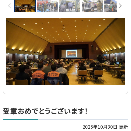
前へ
次へ
像
ス
ラ
イ
ド
集
ト
受章おめでとうございます！
ッ
プ
2025年10月30日 更新