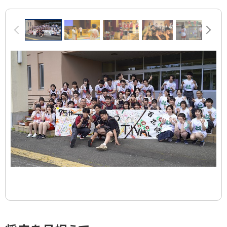
画
前へ
次へ
像
ス
ラ
イ
ド
集
ト