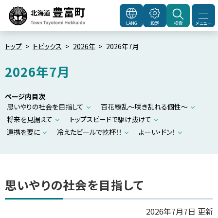
本
文
メニュー
LANG
設定
検索
北海道豊富町
Town
へ
Toyotomi Hokkaido
メ
トップ
トピックス
2026年
2026年7月
ニ
2026年7月
ュ
ー
ページ内目次
へ
思いやりの社会を目指して
百花繚乱～咲き乱れる個性～
将来を見据えて
トップスピードで駆け抜けて
連携を要に
冷えたビールで乾杯！！
よーい・ドン！
思いやりの社会を目指して
2026年7月7日 更新