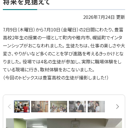
将来を見据えて
ッ
プ
2026年7月24日 更新
に
7月9日（木曜日）から7月10日（金曜日）の2日間にわたり、豊富
戻
高校2年生の授業の一環として町内や稚内市、幌延町でインタ
る
ーンシップがおこなわれました。生徒たちは、仕事の楽しさや大
変さ、やりがいなど多くのことを学び進路を考えるきっかけとな
りました。役場では4名の生徒が参加し、実際に職場体験をし
ている現場に行き、取材体験をおこないました。
（今回のトピックスは豊富高校の生徒が撮影しました！）
画
前へ
次へ
像
ス
ラ