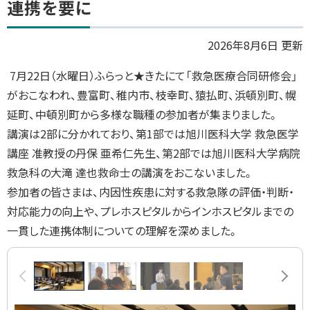
連携を要に
ッ
プ
2026年8月6日 更新
に
7月22日（水曜日）ふらっと★きたにて「救急医療合同研修会」
戻
がおこなわれ、豊富町、稚内市、枝幸町、猿払町、浜頓別町、幌
る
延町、中頓別町から多様な職種の参加者が集まりました。
講演は2部に分かれており、第1部では旭川医科大学 救急医学
講座 准教授の丹保 亜希仁先生、第2部では旭川医科大学病院
救急科の大滝 達也救命士の講演をおこないました。
参加者の皆さまは、内因性疾患に対する救急隊の評価・判断・
対応能力の向上や、プレホスピタルからインホスピタルまでの
一貫した連携体制についての理解を深めました。
画
前へ
次へ
像
ス