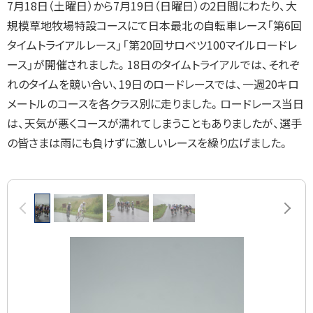
7月18日（土曜日）から7月19日（日曜日）の2日間にわたり、大
戻
規模草地牧場特設コースにて日本最北の自転車レース「第6回
る
タイムトライアルレース」「第20回サロベツ100マイルロードレ
ース」が開催されました。18日のタイムトライアルでは、それぞ
れのタイムを競い合い、19日のロードレースでは、一週20キロ
メートルのコースを各クラス別に走りました。
ロードレース当日
は、天気が悪くコースが濡れてしまうこともありましたが、選手
の皆さまは雨にも負けずに激しいレースを繰り広げました。
画
前へ
次へ
像
ス
ラ
イ
ド
集