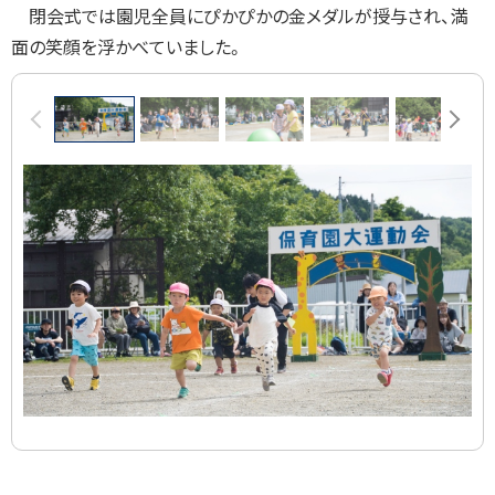
閉会式では園児全員にぴかぴかの金メダルが授与され、満
面の笑顔を浮かべていました。
画
前へ
次へ
像
ス
ラ
イ
ド
集