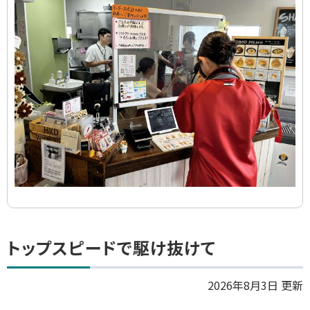
イ
ド
集
ト
トップスピードで駆け抜けて
ッ
プ
2026年8月3日 更新
に