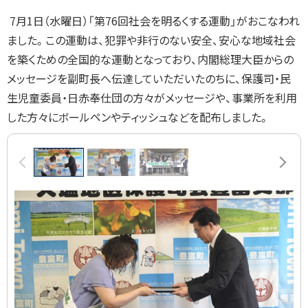
7月1日（水曜日）「第76回社会を明るくする運動」がおこなわれ
ました。この運動は、犯罪や非行のない安全、安心な地域社会
を築くための全国的な運動となっており、内閣総理大臣からの
メッセージを副町長へ伝達していただいたのちに、保護司・民
生児童委員・日赤奉仕団の方々がメッセージや、事業所を利用
した方々にボールペンやティッシュなどを配布しました。
画
前へ
次へ
像
ス
ラ
イ
ド
集