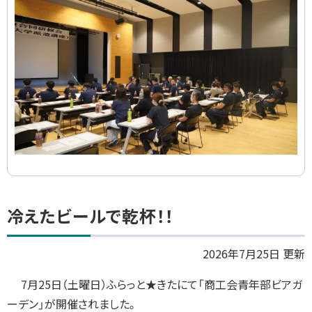
ラ
イ
ド
集
ト
冷えたビールで乾杯！！
ッ
プ
2026年7月25日 更新
に
7月25日（土曜日）ふらっと★きたにて「商工会青年部ビアガ
戻
ーデン」が開催されました。
る