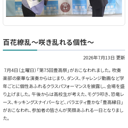
ト
百花繚乱～咲き乱れる個性～
ッ
プ
2026年7月13日 更新
に
7月4日（土曜日）「第75回豊高祭」がおこなわれました。吹奏
戻
楽部の豪華な演奏からはじまり、ダンス、チャレンジ動画など学
る
年ごとに個性あふれるクラスパフォーマンスを披露し、会場を盛
り上げました。午後からは高校生が考えた、モグラ叩き、恐竜レ
ース、キッキングスナイパーなど、バラエティ豊かな「豊高縁日」
がおこなわれ、参加者の皆さんが笑顔あふれる一日となりまし
た。