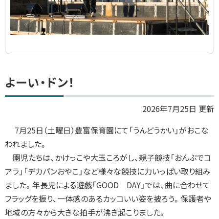
ト
よーい・ドン！
ッ
プ
2026年7月25日 更新
に
7月25日（土曜日）豊富保育園にて「うんどうかい」がおこな
戻
われました。
る
園児たちは、かけっこや大玉ころがし、親子競技「おんぶでコ
アラ」「デカパンおやこ」など様々な競技に力いっぱい取り組み
ました。年長児による遊戯「GOOD DAY」では、曲に合わせて
フラッグを振り、一体感のあるカッコいい姿を披ろう。保護者や
地域の方々から大きな拍手が沸き起こりました。