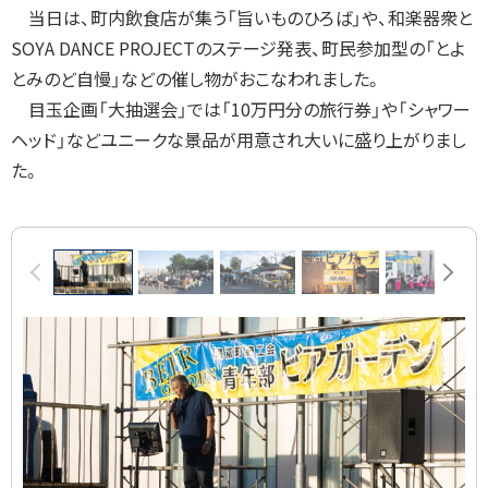
当日は、町内飲食店が集う「旨いものひろば」や、和楽器衆と
SOYA DANCE PROJECTのステージ発表、町民参加型の「とよ
とみのど自慢」などの催し物がおこなわれました。
目玉企画「大抽選会」では「10万円分の旅行券」や「シャワー
ヘッド」などユニークな景品が用意され大いに盛り上がりまし
た。
画
前へ
次へ
像
ス
ラ
イ
ド
集